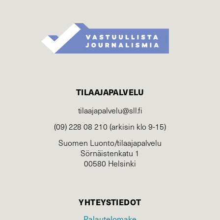
TILAAJAPALVELU
tilaajapalvelu@sll.fi
(09) 228 08 210 (arkisin klo 9-15)
Suomen Luonto/tilaajapalvelu
Sörnäistenkatu 1
00580 Helsinki
YHTEYSTIEDOT
Palautelomake