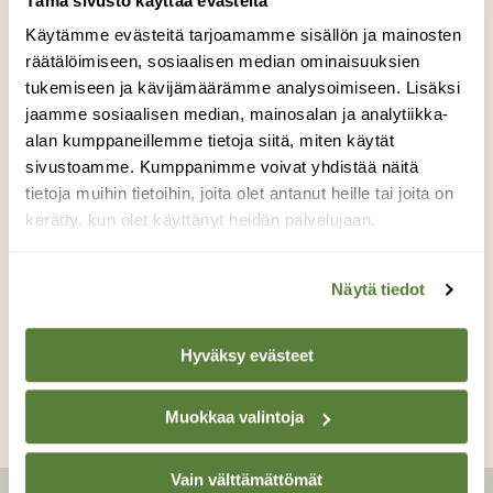
Tämä sivusto käyttää evästeitä
Käytämme evästeitä tarjoamamme sisällön ja mainosten
räätälöimiseen, sosiaalisen median ominaisuuksien
tukemiseen ja kävijämäärämme analysoimiseen. Lisäksi
jaamme sosiaalisen median, mainosalan ja analytiikka-
alan kumppaneillemme tietoja siitä, miten käytät
sivustoamme. Kumppanimme voivat yhdistää näitä
tietoja muihin tietoihin, joita olet antanut heille tai joita on
BLOGI: PESUEEN RETKET
kerätty, kun olet käyttänyt heidän palvelujaan.
Kiireisen syksyn lähiretkiä
Näytä tiedot
Hyväksy evästeet
Muokkaa valintoja
Vain välttämättömät