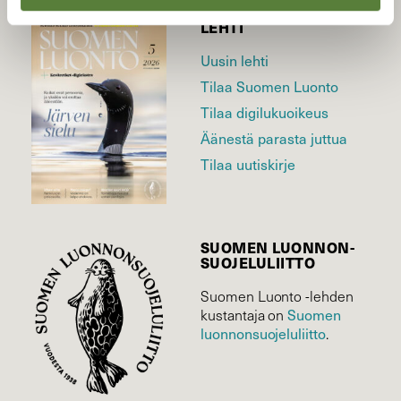
LEHTI
Uusin lehti
Tilaa Suomen Luonto
Tilaa digilukuoikeus
Äänestä parasta juttua
Tilaa uutiskirje
SUOMEN LUONNON­
SUOJELU­LIITTO
Suomen Luonto -lehden
kustantaja on
Suomen
luonnonsuojelu­liitto
.