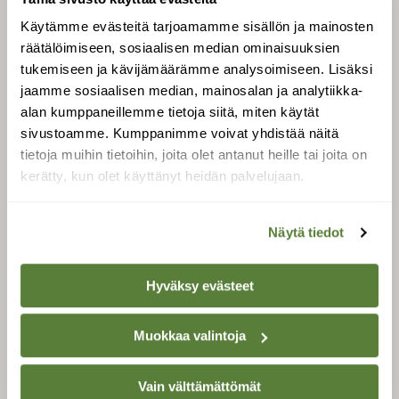
Käytämme evästeitä tarjoamamme sisällön ja mainosten
Uusin lehti
räätälöimiseen, sosiaalisen median ominaisuuksien
Tilaa Suomen Luonto
tukemiseen ja kävijämäärämme analysoimiseen. Lisäksi
Tilaa digilukuoikeus
jaamme sosiaalisen median, mainosalan ja analytiikka-
Äänestä parasta juttua
alan kumppaneillemme tietoja siitä, miten käytät
Tilaa uutiskirje
sivustoamme. Kumppanimme voivat yhdistää näitä
tietoja muihin tietoihin, joita olet antanut heille tai joita on
kerätty, kun olet käyttänyt heidän palvelujaan.
SUOMEN LUONNON­
SUOJELU­LIITTO
Näytä tiedot
Suomen Luonto -lehden
kustantaja on
Suomen
Hyväksy evästeet
luonnonsuojelu­liitto
.
Muokkaa valintoja
Vain välttämättömät