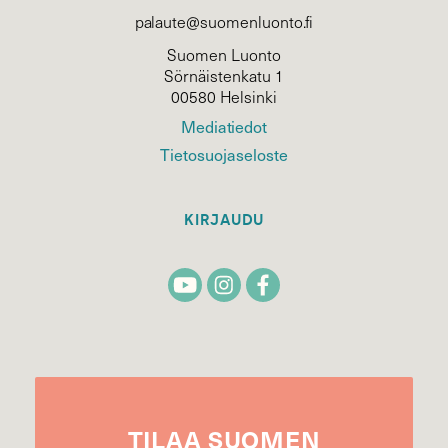
palaute@suomenluonto.fi
Suomen Luonto
Sörnäistenkatu 1
00580 Helsinki
Mediatiedot
Tietosuojaseloste
KIRJAUDU
TILAA
SUOMEN