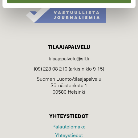
TILAAJAPALVELU
tilaajapalvelu@sll.fi
(09) 228 08 210 (arkisin klo 9-15)
Suomen Luonto/tilaajapalvelu
Sörnäistenkatu 1
00580 Helsinki
YHTEYSTIEDOT
Palautelomake
Yhteystiedot