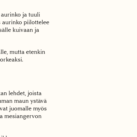
aurinko ja tuuli
 aurinko piilottelee
sälle kuivaan ja
lle, mutta etenkin
korkeaksi.
n lehdet, joista
emman maun ystävä
avat juomalle myös
ja mesiangervon