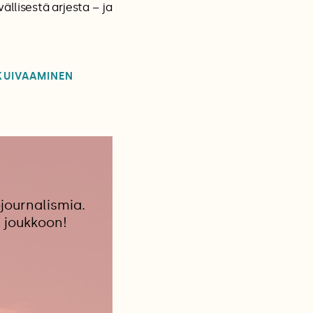
ällisestä arjesta – ja
KUIVAAMINEN
journalismia.
 joukkoon!