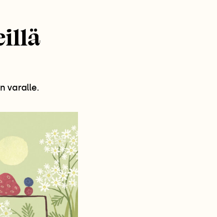
illä
 varalle.