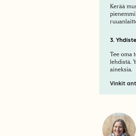
Kerää must
pienemmiks
ruuanlaitt
3. Yhdist
Tee oma t
lehdistä.
aineksia.
Vinkit an