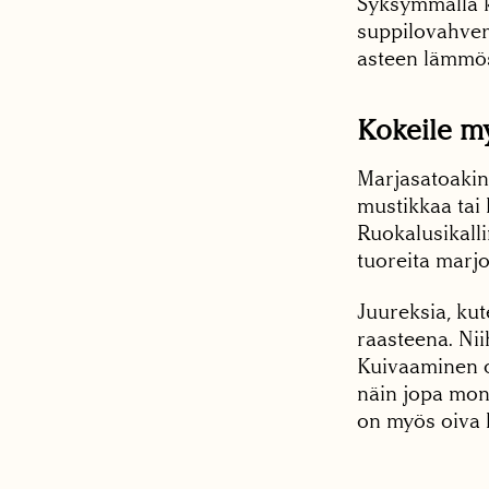
Syksymmällä k
suppilovahvero
asteen lämmö
Kokeile my
Marjasatoakin 
mustikkaa tai 
Ruokalusikalli
tuoreita marjo
Juureksia, kut
raasteena. Nii
Kuivaaminen on
näin jopa moni
on myös oiva l