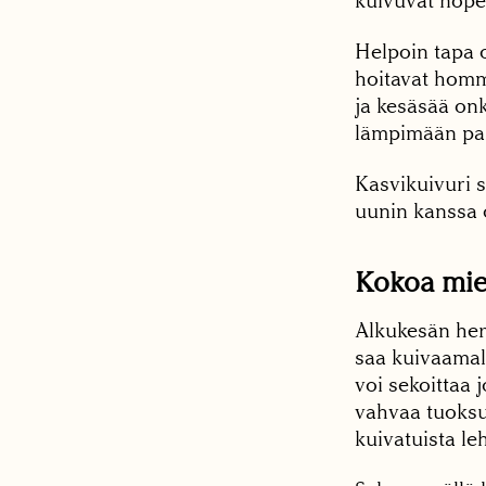
kuivuvat nop
Helpoin tapa o
hoitavat homma
ja kesäsää onk
lämpimään pai
Kasvikuivuri s
uunin kanssa o
Kokoa miel
Alkukesän her
saa kuivaamal
voi sekoittaa 
vahvaa tuoksu
kuivatuista le