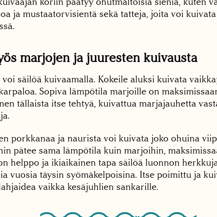
uivaajan koriin päätyy ohutmaltoisia sieniä, kuten v
a ja mustaatorvisientä sekä tatteja, joita voi kuivata
ssä.
ös marjojen ja juuresten kuivausta
voi säilöä kuivaamalla. Kokeile aluksi kuivata vaikk
karpaloa. Sopiva lämpötila marjoille on maksimissaan
nen tällaista itse tehtyä, kuivattua marjajauhetta vast
ja.
en porkkanaa ja naurista voi kuivata joko ohuina viipa
hin pätee sama lämpötila kuin marjoihin, maksimissaa
 helppo ja ikiaikainen tapa säilöä luonnon herkkuja,
a vuosia täysin syömäkelpoisina. Itse poimittu ja kuiv
ahjaidea vaikka kesäjuhlien sankarille.