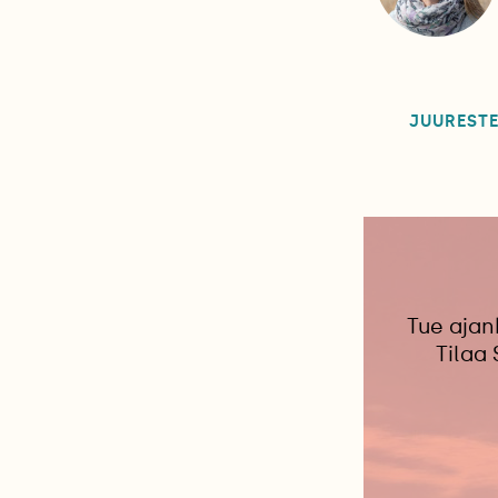
JUUREST
Tue ajan
Tilaa