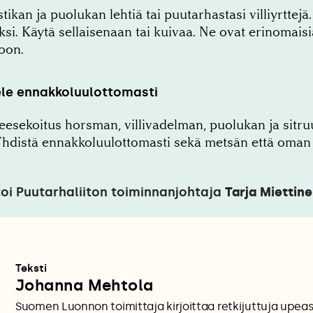
ikan ja puolukan lehtiä tai puutarhastasi villiyrttejä.
i. Käytä sellaisenaan tai kuivaa. Ne ovat erinomaisi
oon.
ele ennakkoluulottomasti
eesekoitus horsman, villivadelman, puolukan ja sitr
 Yhdistä ennakkoluulottomasti sekä metsän että oman 
toi Puutarhaliiton toiminnanjohtaja
Tarja Miettin
Teksti
Johanna Mehtola
Suomen Luonnon toimittaja kirjoittaa retkijuttuja upe