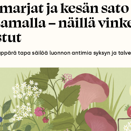
 marjat ja kesän sato
amalla – näillä vinke
stut
ppärä tapa säilöä luonnon antimia syksyn ja talven