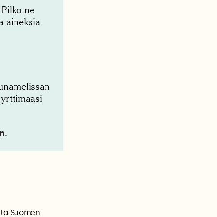
 Pilko ne
a aineksia
uunamelissan
yrttimaasi
en
.
asta Suomen