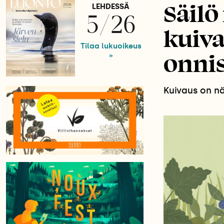
Säilö
LEHDESSÄ
5/26
kuiva
Tilaa lukuoikeus
onni
»
Kuivaus on nä