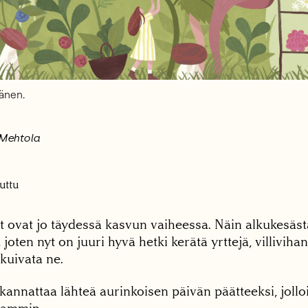
sänen.
 Mehtola
uttu
 ovat jo täydessä kasvun vaiheessa. Näin alkukesäst
 joten nyt on juuri hyvä hetki kerätä yrttejä, villivih
 kuivata ne.
kannattaa lähteä aurinkoisen päivän päätteeksi, jolloi