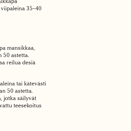
aikkapa
 viipaleina 35–40
apa mansikkaa,
 50 astetta.
aa reilua desiä
leina tai kätevästi
n 50 astetta.
 jotka säilyvät
attu tee­sekoitus