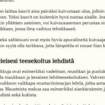
eammin.
n laittaa kasvit aina päiväksi kuivumaan ulos, jolloin 
n. Yöksi kasvit on kuitenkin hyvä nostaa sisälle. Jos
in yllättäen sateinen, voi kuivausaseman perustaa si
kkaan, jossa ilma vaihtuu tehokkaasti.
ekä sähköuuni ovat myös hyviä apuvälineitä kuivaaja
n syytä olla tarkkana, jotta lämpötila ei nouse liian 
eisesi teesekoitus lehdistä
kkuja ovat esimerkiksi vadelman, mustikan ja puoluka
la maukkaan ja kesäisen lehtiteesekoituksen. Vahv
joukkoon vaikkapa mustaviinimarjan lehtiä, jotka ant
a. Mausteista makua saa esimerkiksi siankärsämön 
hdistä sekä kukista.