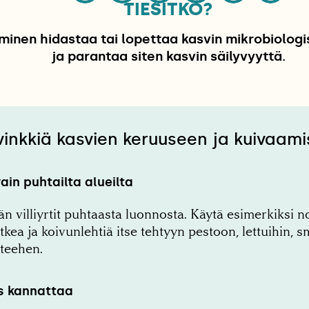
TIESITKÖ?
minen hidastaa tai lopettaa kasvin mikrobiologi
ja parantaa siten kasvin säilyvyyttä.
vinkkiä kasvien keruuseen ja kuivaam
vain puhtailta alueilta
n villiyrtit puhtaasta luonnosta. Käytä esimerkiksi n
ea ja koivunlehtiä itse tehtyyn pestoon, lettuihin, s
 teehen.
us kannattaa