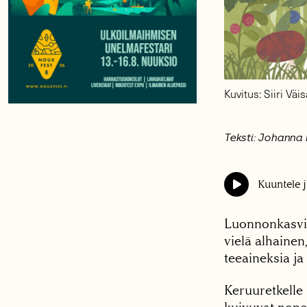
Kuvitus: Siiri Väi
Teksti: Johanna
Kuuntele j
Luonnonkasvit
vielä alhainen,
teeaineksia ja
Keruuretkelle 