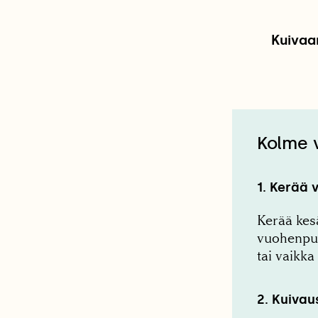
Kuivaa
Kolme 
1. Kerää 
Kerää kesä
vuohenputk
tai vaikka
2. Kuiva