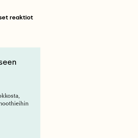
set reaktiot
iseen
okkosta,
moothieihin