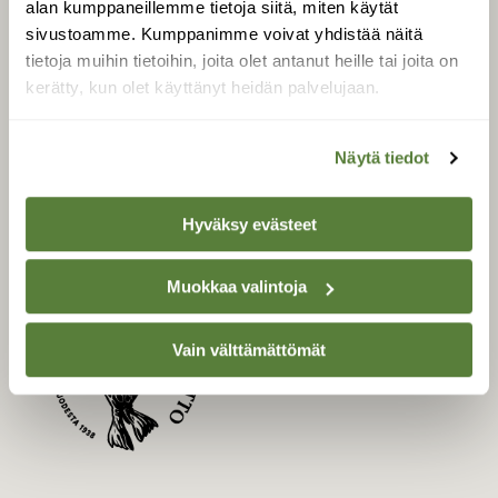
alan kumppaneillemme tietoja siitä, miten käytät
Uusin lehti
sivustoamme. Kumppanimme voivat yhdistää näitä
tietoja muihin tietoihin, joita olet antanut heille tai joita on
Tilaa Suomen Luonto
kerätty, kun olet käyttänyt heidän palvelujaan.
Tilaa digilukuoikeus
Äänestä parasta juttua
Näytä tiedot
Tilaa uutiskirje
Hyväksy evästeet
SUOMEN LUONNON­
SUOJELU­LIITTO
Muokkaa valintoja
Suomen Luonto -lehden
Vain välttämättömät
kustantaja on
Suomen
luonnonsuojelu­liitto
.