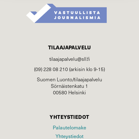
TILAAJAPALVELU
tilaajapalvelu@sll.fi
(09) 228 08 210 (arkisin klo 9-15)
Suomen Luonto/tilaajapalvelu
Sörnäistenkatu 1
00580 Helsinki
YHTEYSTIEDOT
Palautelomake
Yhteystiedot