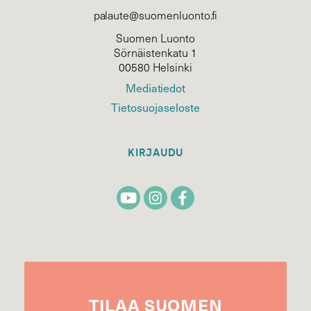
palaute@suomenluonto.fi
Suomen Luonto
Sörnäistenkatu 1
00580 Helsinki
Mediatiedot
Tietosuojaseloste
KIRJAUDU
TILAA
SUOMEN