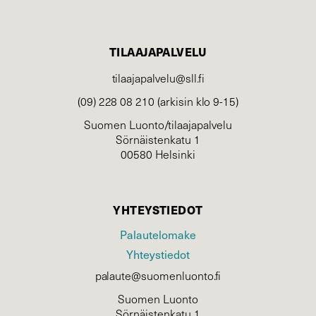
TILAAJAPALVELU
tilaajapalvelu@sll.fi
(09) 228 08 210 (arkisin klo 9-15)
Suomen Luonto/tilaajapalvelu
Sörnäistenkatu 1
00580 Helsinki
YHTEYSTIEDOT
Palautelomake
Yhteystiedot
palaute@suomenluonto.fi
Suomen Luonto
Sörnäistenkatu 1