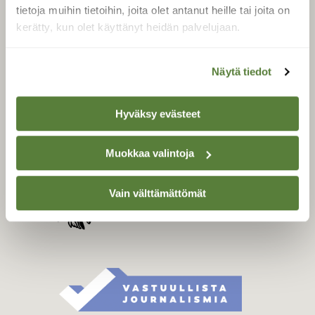
Tilaa digilukuoikeus
tietoja muihin tietoihin, joita olet antanut heille tai joita on
Äänestä parasta juttua
kerätty, kun olet käyttänyt heidän palvelujaan.
Tilaa uutiskirje
Näytä tiedot
SUOMEN LUONNON­
Hyväksy evästeet
SUOJELU­LIITTO
Suomen Luonto -lehden
Muokkaa valintoja
Suomen
kustantaja on
luonnonsuojelu­liitto
.
Vain välttämättömät