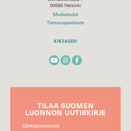
00580 Helsinki
Mediatiedot
Tietosuojaseloste
KIRJAUDU
TILAA
SUOMEN
LUONNON
UUTIS­KIRJE
Sähköpostiosoite