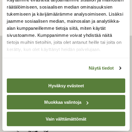
räätälöimiseen, sosiaalisen median ominaisuuksien
tukemiseen ja kävijämäärämme analysoimiseen. Lisäksi
jaamme sosiaalisen median, mainosalan ja analytiikka-
alan kumppaneillemme tietoja siitä, miten käytät
sivustoamme. Kumppanimme voivat yhdistää näitä
tietoja muihin tietoihin, joita olet antanut heille tai joita on
kerätty, kun olet käyttänyt heidän palvelujaan.
LEHTI
Uusin lehti
Näytä tiedot
Tilaa Suomen Luonto
Tilaa digilukuoikeus
Hyväksy evästeet
Äänestä parasta juttua
Tilaa uutiskirje
Muokkaa valintoja
Vain välttämättömät
SUOMEN LUONNON­
SUOJELU­LIITTO