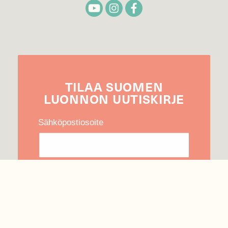
TILAA
SUOMEN
LUONNON
UUTIS­KIRJE
Sähköpostiosoite
Hyväksyn tietojeni käytön uutiskirjeen
lähettämiseen