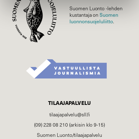
Suomen Luonto -lehden
Suomen
kustantaja on
luonnonsuojelu­liitto
.
TILAAJAPALVELU
tilaajapalvelu@sll.fi
(09) 228 08 210 (arkisin klo 9-15)
Suomen Luonto/tilaajapalvelu