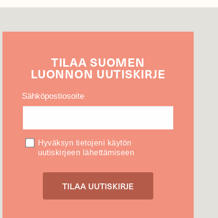
TILAA
SUOMEN
LUONNON
UUTIS­KIRJE
Sähköpostiosoite
Hyväksyn tietojeni käytön
uutiskirjeen lähettämiseen