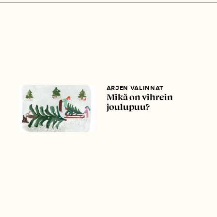
ARJEN VALINNAT
Mikä on vihrein
joulupuu?