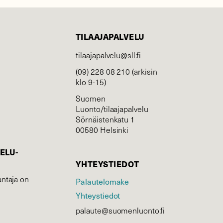
TILAAJAPALVELU
tilaajapalvelu@sll.fi
(09) 228 08 210 (arkisin
klo 9-15)
Suomen
Luonto/tilaajapalvelu
Sörnäistenkatu 1
00580 Helsinki
ELU­
YHTEYSTIEDOT
ntaja on
Palautelomake
Yhteystiedot
palaute@suomenluonto.fi