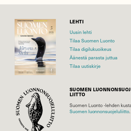
LEHTI
Uusin lehti
Tilaa Suomen Luonto
Tilaa digilukuoikeus
Äänestä parasta juttua
Tilaa uutiskirje
SUOMEN LUONNON­SUOJ
LIITTO
Suomen Luonto -lehden kusta
Suomen luonnonsuojelu­liitto
.