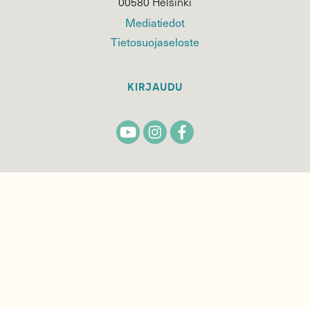
00580 Helsinki
Mediatiedot
Tietosuojaseloste
KIRJAUDU
TILAA
SUOMEN
LUONNON
UUTIS­KIRJE
Sähköpostiosoite