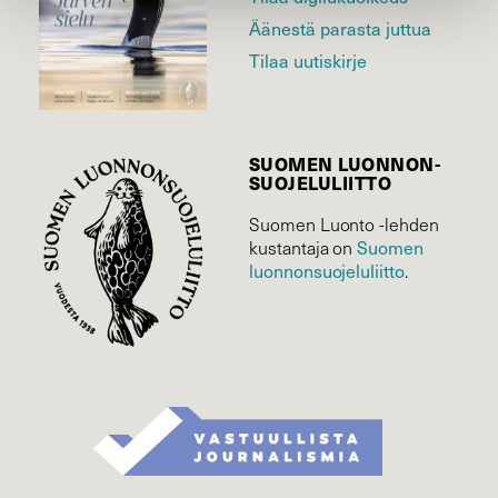
Äänestä parasta juttua
Tilaa uutiskirje
SUOMEN LUONNON­
SUOJELU­LIITTO
Suomen Luonto -lehden
kustantaja on
Suomen
luonnonsuojelu­liitto
.