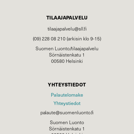
TILAAJAPALVELU
tilaajapalvelu@sll.fi
(09) 228 08 210 (arkisin klo 9-15)
Suomen Luonto/tilaajapalvelu
Sörnäistenkatu 1
00580 Helsinki
YHTEYSTIEDOT
Palautelomake
Yhteystiedot
palaute@suomenluonto.fi
Suomen Luonto
Sörnäistenkatu 1