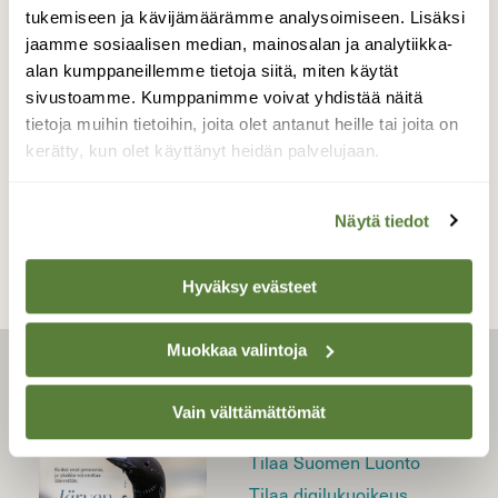
tukemiseen ja kävijämäärämme analysoimiseen. Lisäksi
jaamme sosiaalisen median, mainosalan ja analytiikka-
KASVIT
Koiranputki, vuohenputki vai
alan kumppaneillemme tietoja siitä, miten käytät
sivustoamme. Kumppanimme voivat yhdistää näitä
myrkkykeiso?
tietoja muihin tietoihin, joita olet antanut heille tai joita on
kerätty, kun olet käyttänyt heidän palvelujaan.
Näytä tiedot
Hyväksy evästeet
Muokkaa valintoja
LEHTI
Vain välttämättömät
Uusin lehti
Tilaa Suomen Luonto
Tilaa digilukuoikeus