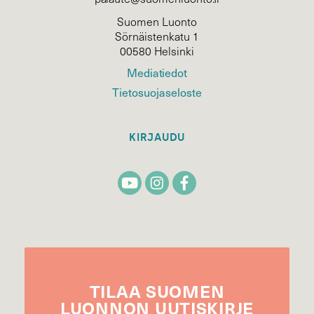
Suomen Luonto
Sörnäistenkatu 1
00580 Helsinki
Mediatiedot
Tietosuojaseloste
KIRJAUDU
TILAA
SUOMEN
LUONNON
UUTIS­KIRJE