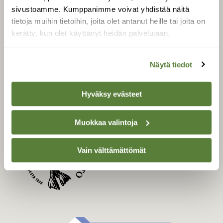
Uusin lehti
sivustoamme. Kumppanimme voivat yhdistää näitä
Tilaa Suomen Luonto
tietoja muihin tietoihin, joita olet antanut heille tai joita on
Tilaa digilukuoikeus
kerätty, kun olet käyttänyt heidän palvelujaan.
Äänestä parasta juttua
Tilaa uutiskirje
Näytä tiedot
Hyväksy evästeet
SUOMEN LUONNON­
SUOJELU­LIITTO
Muokkaa valintoja
Suomen Luonto -lehden
Suomen
kustantaja on
Vain välttämättömät
luonnonsuojelu­liitto
.