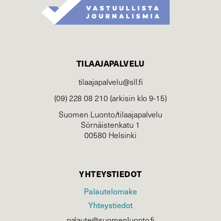
TILAAJAPALVELU
tilaajapalvelu@sll.fi
(09) 228 08 210 (arkisin klo 9-15)
Suomen Luonto/tilaajapalvelu
Sörnäistenkatu 1
00580 Helsinki
YHTEYSTIEDOT
Palautelomake
Yhteystiedot
palaute@suomenluonto.fi