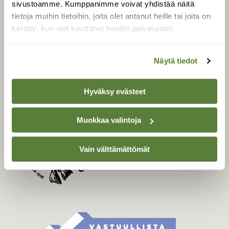
sivustoamme. Kumppanimme voivat yhdistää näitä
Tilaa Suomen Luonto
tietoja muihin tietoihin, joita olet antanut heille tai joita on
Tilaa digilukuoikeus
kerätty, kun olet käyttänyt heidän palvelujaan.
Äänestä parasta juttua
Tilaa uutiskirje
Näytä tiedot
Hyväksy evästeet
SUOMEN LUONNON­
SUOJELU­LIITTO
Muokkaa valintoja
Suomen Luonto -lehden
Suomen
kustantaja on
luonnonsuojelu­liitto
.
Vain välttämättömät