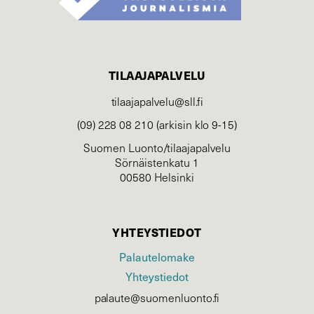
TILAAJAPALVELU
tilaajapalvelu@sll.fi
(09) 228 08 210 (arkisin klo 9-15)
Suomen Luonto/tilaajapalvelu
Sörnäistenkatu 1
00580 Helsinki
YHTEYSTIEDOT
Palautelomake
Yhteystiedot
palaute@suomenluonto.fi