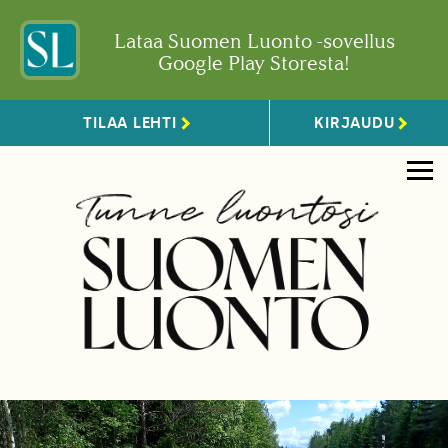
Lataa Suomen Luonto -sovellus
Google Play Storesta!
TILAA LEHTI
KIRJAUDU