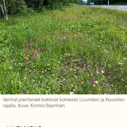
Vanhat pientareet kukkivat komeasti Luumäen ja Kouvolan
rajalla. Kuva: Kimmo Saarinen