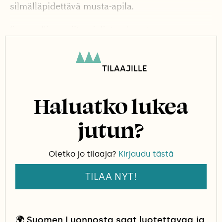
silmälläpidettävä musta-apila.
Säännöllisen niiton jäljet näkyvät.
TILAAJILLE
Haluatko lukea
jutun?
Oletko jo tilaaja?
Kirjaudu tästä
TILAA NYT!
🌍
Suomen Luonnosta saat luotettavaa ja