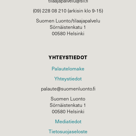
tilaajapalvelu@sll.fi
(09) 228 08 210 (arkisin klo 9-15)
Suomen Luonto/tilaajapalvelu
Sörnäistenkatu 1
00580 Helsinki
YHTEYSTIEDOT
Palautelomake
Yhteystiedot
palaute@suomenluonto.fi
Suomen Luonto
Sörnäistenkatu 1
00580 Helsinki
Mediatiedot
Tietosuojaseloste