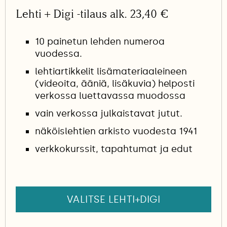
Lehti + Digi -tilaus alk. 23,40 €
10 painetun lehden numeroa
vuodessa.
lehtiartikkelit lisämateriaaleineen
(videoita, ääniä, lisäkuvia) helposti
verkossa luettavassa muodossa
vain verkossa julkaistavat jutut.
näköislehtien arkisto vuodesta 1941
verkkokurssit, tapahtumat ja edut
VALITSE LEHTI+DIGI