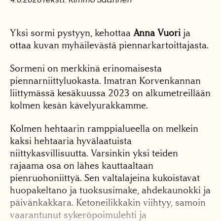
Yksi sormi pystyyn, kehottaa
Anna Vuori
ja
ottaa kuvan myhäilevästä piennarkartoittajasta.
Sormeni on merkkinä erinomaisesta
piennarniittyluokasta. Imatran Korvenkannan
liittymässä kesäkuussa 2023 on alkumetreillään
kolmen kesän kävely­urakkamme.
Kolmen hehtaarin ramppialueella on melkein
kaksi hehtaaria hyvälaatuista
niittykasvillisuutta. Varsinkin yksi teiden
rajaama osa on lähes kauttaaltaan
pienruohoniittyä. Sen valtalajeina kukoistavat
huopakeltano ja tuoksusimake, ahdekaunokki ja
päivänkakkara. Ketoneilikkakin viihtyy, samoin
vaarantunut sykeröpoimulehti ja