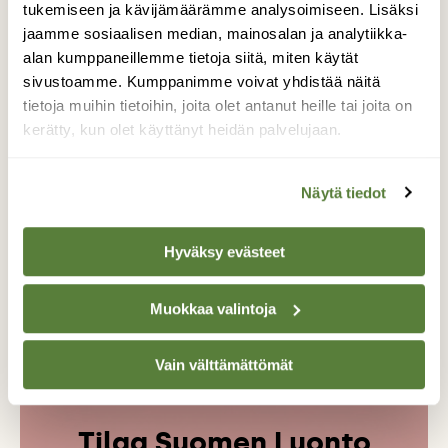
tukemiseen ja kävijämäärämme analysoimiseen. Lisäksi
jaamme sosiaalisen median, mainosalan ja analytiikka-
alan kumppaneillemme tietoja siitä, miten käytät
AHDEKAUNOKKI
HUOPAKELTANO
sivustoamme. Kumppanimme voivat yhdistää näitä
tietoja muihin tietoihin, joita olet antanut heille tai joita on
KEDOT
KELTA-APILA
KETOMARUNA
kerätty, kun olet käyttänyt heidän palvelujaan.
KETONEILIKKA
KOMEALUPIINI
LUONTOKARTOITUS
LUPIINI
MUSTA-APILA
MÄKITERVAKKO
Näytä tiedot
NIITTYLUONTO
NIITYT
PIENNAR
PIENNARLUONTO
PIENNARNIITTY
Hyväksy evästeet
PÄIVÄNKAKKARA
RUUSURUOHO
SALPAUSSELKÄ
TIENPIENNAR
Muokkaa valintoja
TUOKSUSIMAKE
VIERASLAJI
Vain välttämättömät
Tilaa Suomen Luonto