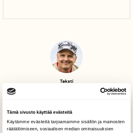
Teksti
Kimmo Saarinen
Kimmo Saarinen on joutsenolainen luonnontutkija, FT
ja ympäristöekologian dosentti. Hän vetää
Tämä sivusto käyttää evästeitä
Päiväperhosseurantaa ja on Lappeenrannan seudun
luonnonsuojeluyhdistyksen puheenjohtaja. Suomen
Käytämme evästeitä tarjoamamme sisällön ja mainosten
Luonto-mediassa hän vastaa Kysy luonnosta -
räätälöimiseen, sosiaalisen median ominaisuuksien
palstalla perhosaiheisiin kysymyksiin.