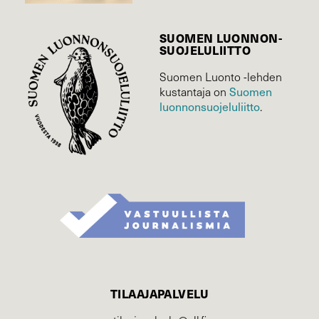
SUOMEN LUONNON­
SUOJELU­LIITTO
Suomen Luonto -lehden
kustantaja on
Suomen
luonnonsuojelu­liitto
.
TILAAJAPALVELU