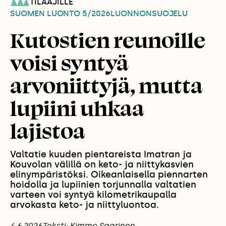
TILAAJILLE
SUOMEN LUONTO
5/2026
LUONNONSUOJELU
Kutostien reunoille
voisi syntyä
arvoniittyjä, mutta
lupiini uhkaa
lajistoa
Valtatie kuuden pientareista Imatran ja
Kouvolan välillä on keto- ja niittykasvien
elinympäristöksi. Oikeanlaisella piennarten
hoidolla ja lupiinien torjunnalla valtatien
varteen voi syntyä kilometrikaupalla
arvokasta keto- ja niittyluontoa.
4.6.2026
Teksti: Kimmo Saarinen