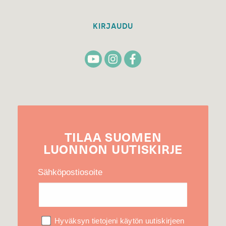
KIRJAUDU
TILAA
SUOMEN
LUONNON
UUTIS­KIRJE
Sähköpostiosoite
Hyväksyn tietojeni käytön uutiskirjeen