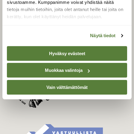
sivustoamme. Kumppanimme voivat yhdistää näitä
Tilaa Suomen Luonto
tietoja muihin tietoihin, joita olet antanut heille tai joita on
Tilaa digilukuoikeus
kerätty, kun olet käyttänyt heidän palvelujaan.
Äänestä parasta juttua
Tilaa uutiskirje
Näytä tiedot
Hyväksy evästeet
SUOMEN LUONNON­
SUOJELU­LIITTO
Muokkaa valintoja
Suomen Luonto -lehden
kustantaja on
Suomen
luonnonsuojelu­liitto
.
Vain välttämättömät