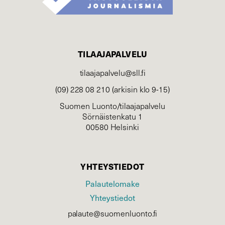
TILAAJAPALVELU
tilaajapalvelu@sll.fi
(09) 228 08 210 (arkisin klo 9-15)
Suomen Luonto/tilaajapalvelu
Sörnäistenkatu 1
00580 Helsinki
YHTEYSTIEDOT
Palautelomake
Yhteystiedot
palaute@suomenluonto.fi