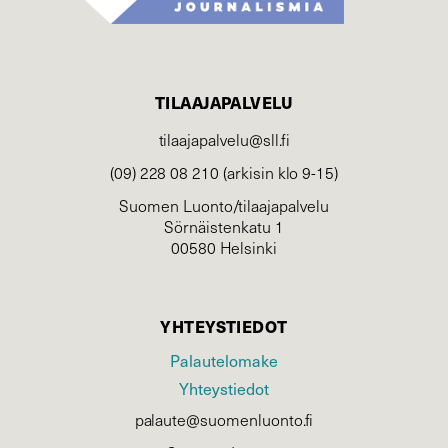
TILAAJAPALVELU
tilaajapalvelu@sll.fi
(09) 228 08 210 (arkisin klo 9-15)
Suomen Luonto/tilaajapalvelu
Sörnäistenkatu 1
00580 Helsinki
YHTEYSTIEDOT
Palautelomake
Yhteystiedot
palaute@suomenluonto.fi