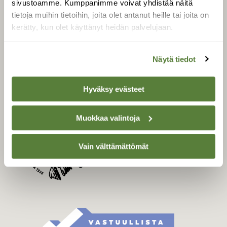
sivustoamme. Kumppanimme voivat yhdistää näitä
Tilaa Suomen Luonto
tietoja muihin tietoihin, joita olet antanut heille tai joita on
Tilaa digilukuoikeus
kerätty, kun olet käyttänyt heidän palvelujaan.
Äänestä parasta juttua
Tilaa uutiskirje
Näytä tiedot
Hyväksy evästeet
SUOMEN LUONNON­
SUOJELU­LIITTO
Muokkaa valintoja
Suomen Luonto -lehden
kustantaja on
Suomen
luonnonsuojelu­liitto
.
Vain välttämättömät