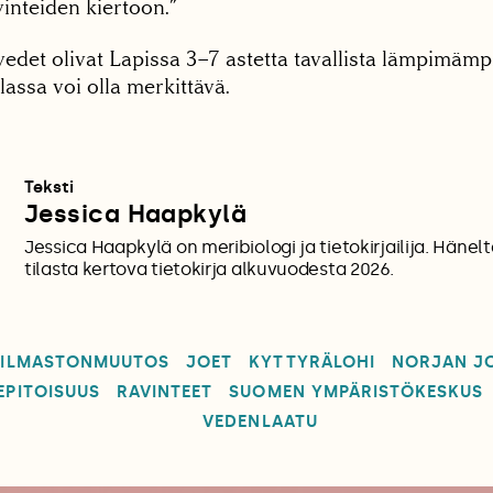
vinteiden kiertoon.”
edet olivat Lapissa 3–7 astetta tavallista lämpimämp
assa voi olla merkittävä.
Teksti
Jessica Haapkylä
Jessica Haapkylä on meribiologi ja tietokirjailija. Häne
tilasta kertova tietokirja alkuvuodesta 2026.
ILMASTONMUUTOS
JOET
KYTTYRÄLOHI
NORJAN J
EPITOISUUS
RAVINTEET
SUOMEN YMPÄRISTÖKESKUS
VEDENLAATU