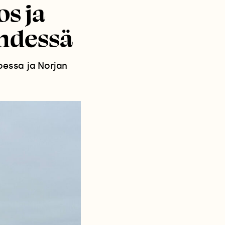
s ja
yhdessä
joessa ja Norjan