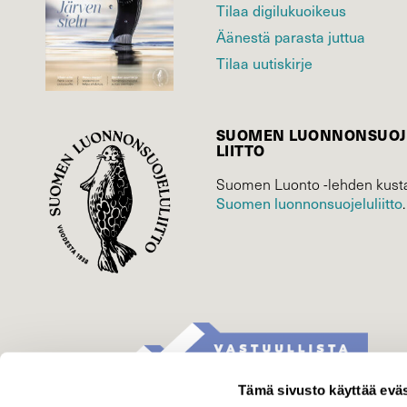
Tilaa digilukuoikeus
Äänestä parasta juttua
Tilaa uutiskirje
SUOMEN LUONNON­SUOJ
LIITTO
Suomen Luonto -lehden kusta
Suomen luonnonsuojelu­liitto
.
Tämä sivusto käyttää eväs