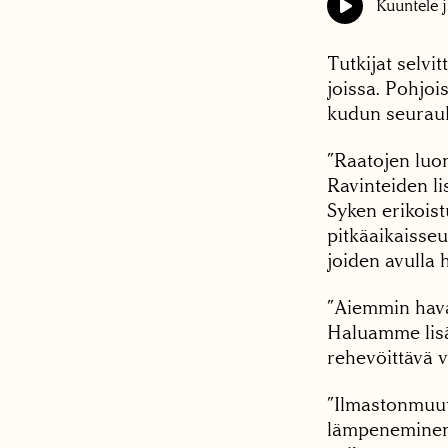
Kuuntele j
Tutkijat selvi
joissa. Pohjoi
kudun seurauk
”Raatojen luo
Ravinteiden l
Syken erikoist
pitkäaikaisseu
joiden avulla 
”Aiemmin havai
Haluamme lisä
rehevöittävä v
”Ilmastonmuut
lämpeneminen,