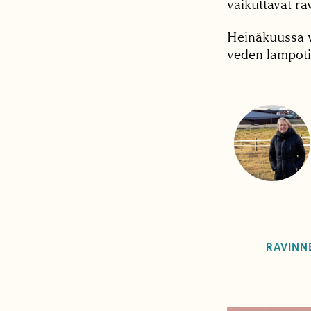
vaikuttavat ra
Heinäkuussa v
veden lämpötil
RAVINN