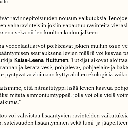
uttu
ttivät ravinnepitoisuuden nousun vaikutuksia Tenojoe
sen vähäravinteisiin jokiin vapautuu ravinteita vierasl
sena sekä niiden kuoltua kudun jälkeen.
na vedenlaatuarvot poikkeavat jokien muihin osiin ve
isääntymisen seurauksena levien määrä voi kasvaa pai
utkija
Kaisa-Leena Huttunen
. Tutkijat aikovat aloitta
rannan ja kerätä vesi-, pohjalevä-, pohjaeläin- ja bakt
he pystyvät arvioimaan kyttyrälohen ekologisia vaiku
tsimme, että nitraattityppi lisää levien kasvua pohjo
ksi mitata ammoniumtyppeä, jolla voi olla vielä vo
aikutus.”
os voi vahvistaa lisääntyvien ravinteiden vaikutuksi
 sateisuuden lisääntyminen sekä lumi- ja jääpeitte