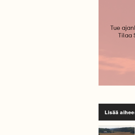
Tue ajan
Tilaa
Lisää aihee