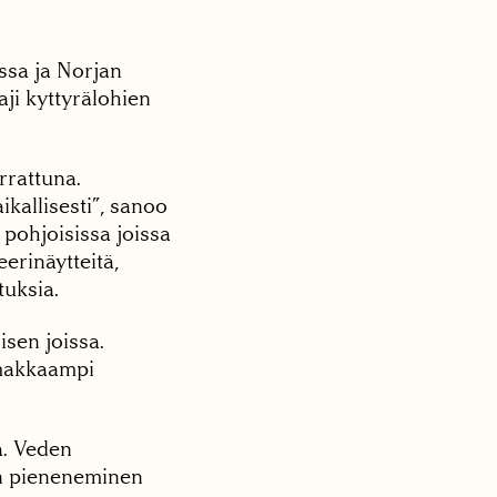
ssa ja Norjan
aji kyttyrälohien
rrattuna.
kallisesti”, sanoo
a pohjoisissa joissa
eerinäytteitä,
tuksia.
isen joissa.
imakkaampi
a. Veden
en pieneneminen