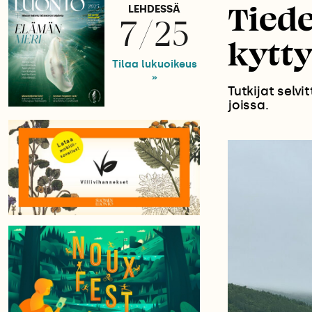
Tiede
LEHDESSÄ
7/25
kytty
Tilaa lukuoikeus
»
Tutkijat selv
joissa.