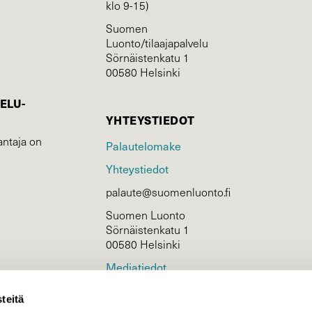
klo 9-15)
Suomen
Luonto/tilaajapalvelu
Sörnäistenkatu 1
00580 Helsinki
ELU­
YHTEYSTIEDOT
ntaja on
Palautelomake
Yhteystiedot
palaute@suomenluonto.fi
Suomen Luonto
Sörnäistenkatu 1
00580 Helsinki
Mediatiedot
Tietosuojaseloste
teitä