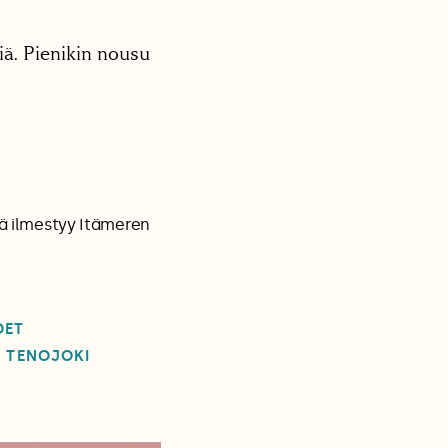
iä. Pienikin nousu
ltä ilmestyy Itämeren
OET
TENOJOKI