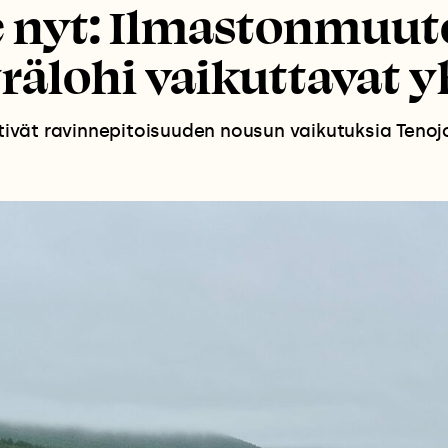
 nyt: Ilmastonmuuto
rälohi vaikuttavat 
ittivät ravinnepitoisuuden nousun vaikutuksia Teno