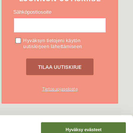
Sähköpostiosoite
Hyväksyn tietojeni käytön
uutiskirjeen lähettämiseen
Tietosuojaseloste
Hyväksy evästeet