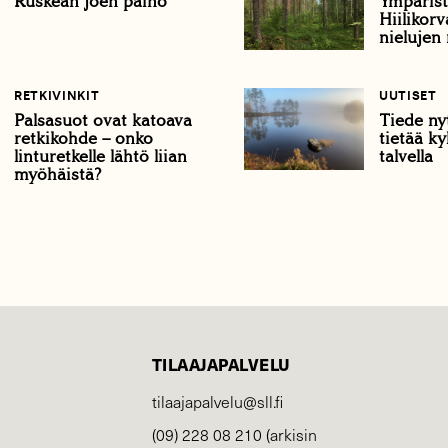
Ruskean joen paino
Ympärist
Hiilikor
nieluje
RETKIVINKIT
UUTISET
Palsasuot ovat katoava
Tiede ny
retkikohde – onko
tietää k
linturetkelle lähtö liian
talvella
myöhäistä?
TILAAJAPALVELU
tilaajapalvelu@sll.fi
(09) 228 08 210 (arkisin