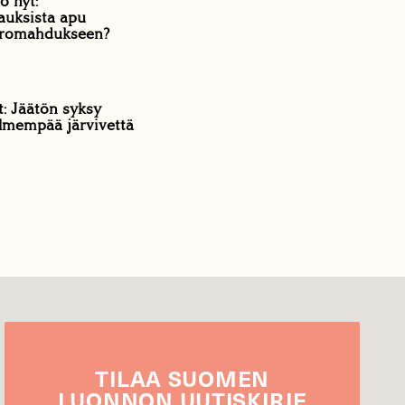
ö nyt:
vauksista apu
n romahdukseen?
t: Jäätön syksy
ylmempää järvivettä
TILAA
SUOMEN
LUONNON
UUTIS­KIRJE