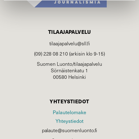
TILAAJAPALVELU
tilaajapalvelu@sll.fi
(09) 228 08 210 (arkisin klo 9-15)
Suomen Luonto/tilaajapalvelu
Sörnäistenkatu 1
00580 Helsinki
YHTEYSTIEDOT
Palautelomake
Yhteystiedot
palaute@suomenluonto.fi