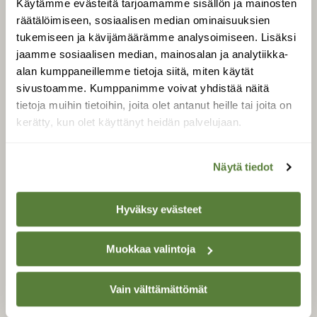
Käytämme evästeitä tarjoamamme sisällön ja mainosten
Tilaa Suomen Luonto
räätälöimiseen, sosiaalisen median ominaisuuksien
Tilaa digilukuoikeus
tukemiseen ja kävijämäärämme analysoimiseen. Lisäksi
Äänestä parasta juttua
jaamme sosiaalisen median, mainosalan ja analytiikka-
Tilaa uutiskirje
alan kumppaneillemme tietoja siitä, miten käytät
sivustoamme. Kumppanimme voivat yhdistää näitä
tietoja muihin tietoihin, joita olet antanut heille tai joita on
kerätty, kun olet käyttänyt heidän palvelujaan.
SUOMEN LUONNON­
SUOJELU­LIITTO
Näytä tiedot
Suomen Luonto -lehden
Suomen
kustantaja on
luonnonsuojelu­liitto
.
Hyväksy evästeet
Muokkaa valintoja
Vain välttämättömät