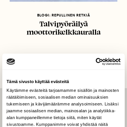
BLOGI: REPULLINEN RETKIÄ
Talvipyöräilyä
moottorikelkkauralla
Tämä sivusto käyttää evästeitä
Käytämme evästeitä tarjoamamme sisällön ja mainosten
räätälöimiseen, sosiaalisen median ominaisuuksien
LEHTI
tukemiseen ja kävijämäärämme analysoimiseen. Lisäksi
jaamme sosiaalisen median, mainosalan ja analytiikka-
Uusin lehti
alan kumppaneillemme tietoja siitä, miten käytät
Tilaa Suomen Luonto
sivustoamme. Kumppanimme voivat yhdistää näitä