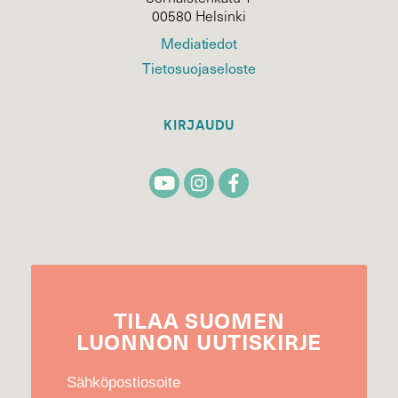
00580 Helsinki
Mediatiedot
Tietosuojaseloste
KIRJAUDU
TILAA
SUOMEN
LUONNON
UUTIS­KIRJE
Sähköpostiosoite