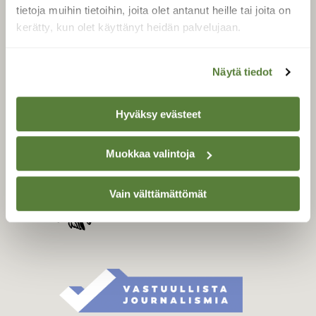
Tilaa digilukuoikeus
tietoja muihin tietoihin, joita olet antanut heille tai joita on
Äänestä parasta juttua
kerätty, kun olet käyttänyt heidän palvelujaan.
Tilaa uutiskirje
Näytä tiedot
SUOMEN LUONNON­
Hyväksy evästeet
SUOJELU­LIITTO
Suomen Luonto -lehden
Muokkaa valintoja
Suomen
kustantaja on
luonnonsuojelu­liitto
.
Vain välttämättömät