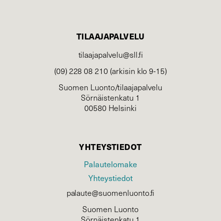
TILAAJAPALVELU
tilaajapalvelu@sll.fi
(09) 228 08 210 (arkisin klo 9-15)
Suomen Luonto/tilaajapalvelu
Sörnäistenkatu 1
00580 Helsinki
YHTEYSTIEDOT
Palautelomake
Yhteystiedot
palaute@suomenluonto.fi
Suomen Luonto
Sörnäistenkatu 1