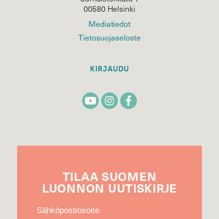
00580 Helsinki
Mediatiedot
Tietosuojaseloste
KIRJAUDU
TILAA
SUOMEN
LUONNON
UUTIS­KIRJE
Sähköpostiosoite