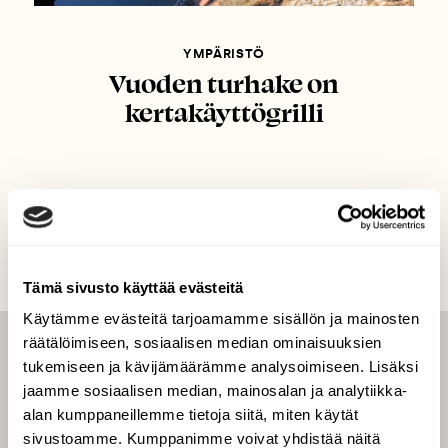
YMPÄRISTÖ
Vuoden turhake on
kertakäyttögrilli
Tämä sivusto käyttää evästeitä
Käytämme evästeitä tarjoamamme sisällön ja mainosten
räätälöimiseen, sosiaalisen median ominaisuuksien
LEHTI
tukemiseen ja kävijämäärämme analysoimiseen. Lisäksi
jaamme sosiaalisen median, mainosalan ja analytiikka-
Uusin lehti
alan kumppaneillemme tietoja siitä, miten käytät
Tilaa Suomen Luonto
sivustoamme. Kumppanimme voivat yhdistää näitä