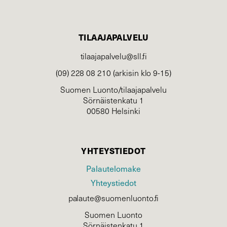
TILAAJAPALVELU
tilaajapalvelu@sll.fi
(09) 228 08 210 (arkisin klo 9-15)
Suomen Luonto/tilaajapalvelu
Sörnäistenkatu 1
00580 Helsinki
YHTEYSTIEDOT
Palautelomake
Yhteystiedot
palaute@suomenluonto.fi
Suomen Luonto
Sörnäistenkatu 1