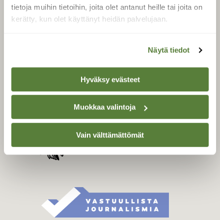
Tilaa digilukuoikeus
tietoja muihin tietoihin, joita olet antanut heille tai joita on
Äänestä parasta juttua
kerätty, kun olet käyttänyt heidän palvelujaan.
Tilaa uutiskirje
Näytä tiedot
SUOMEN LUONNON­
Hyväksy evästeet
SUOJELU­LIITTO
Suomen Luonto -lehden
Muokkaa valintoja
Suomen
kustantaja on
luonnonsuojelu­liitto
.
Vain välttämättömät