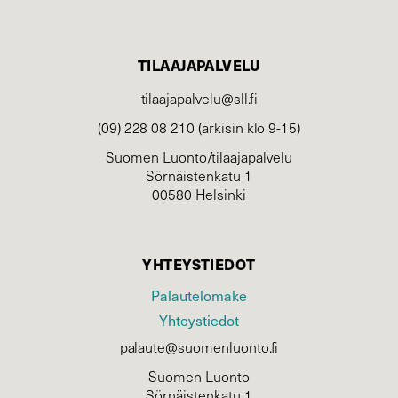
TILAAJAPALVELU
tilaajapalvelu@sll.fi
(09) 228 08 210 (arkisin klo 9-15)
Suomen Luonto/tilaajapalvelu
Sörnäistenkatu 1
00580 Helsinki
YHTEYSTIEDOT
Palautelomake
Yhteystiedot
palaute@suomenluonto.fi
Suomen Luonto
Sörnäistenkatu 1