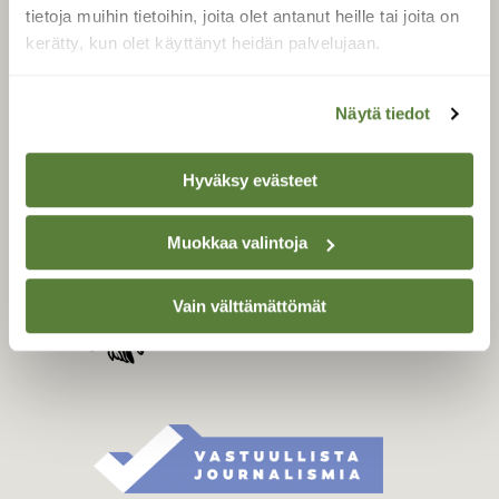
Tilaa digilukuoikeus
tietoja muihin tietoihin, joita olet antanut heille tai joita on
Äänestä parasta juttua
kerätty, kun olet käyttänyt heidän palvelujaan.
Tilaa uutiskirje
Näytä tiedot
SUOMEN LUONNON­
Hyväksy evästeet
SUOJELU­LIITTO
Suomen Luonto -lehden
Muokkaa valintoja
Suomen
kustantaja on
luonnonsuojelu­liitto
.
Vain välttämättömät