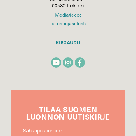
00580 Helsinki
Mediatiedot
Tietosuojaseloste
KIRJAUDU
TILAA
SUOMEN
LUONNON
UUTIS­KIRJE
Sähköpostiosoite