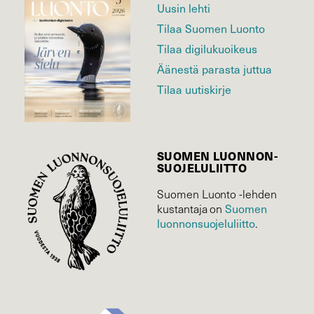
Uusin lehti
Tilaa Suomen Luonto
Tilaa digilukuoikeus
Äänestä parasta juttua
Tilaa uutiskirje
SUOMEN LUONNON­
SUOJELU­LIITTO
Suomen Luonto -lehden
Suomen
kustantaja on
luonnonsuojelu­liitto
.