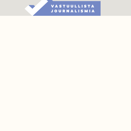
TILAAJAPALVELU
tilaajapalvelu@sll.fi
(09) 228 08 210 (arkisin klo 9-15)
Suomen Luonto/tilaajapalvelu
Sörnäistenkatu 1
00580 Helsinki
YHTEYSTIEDOT
Palautelomake
Yhteystiedot