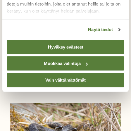
tietoja muihin tietoihin, joita olet antanut heille tai joita on
kerätty, kun olet käyttänyt heidän palvelujaan.
Näytä tiedot
Hyväksy evästeet
KYSY LUONNOSTA
Muokkaa valintoja
Kysy luonnosta: Ovatko punkit
kannibaaleja?
Vain välttämättömät