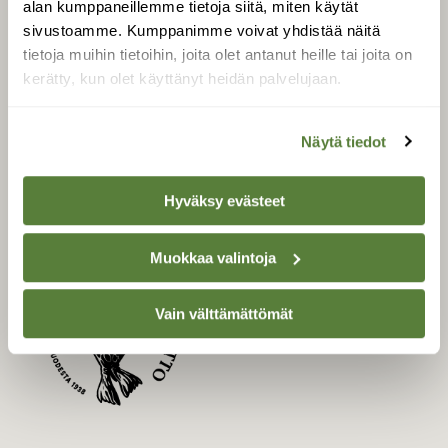
alan kumppaneillemme tietoja siitä, miten käytät
Uusin lehti
sivustoamme. Kumppanimme voivat yhdistää näitä
tietoja muihin tietoihin, joita olet antanut heille tai joita on
Tilaa Suomen Luonto
kerätty, kun olet käyttänyt heidän palvelujaan.
Tilaa digilukuoikeus
Äänestä parasta juttua
Näytä tiedot
Tilaa uutiskirje
Hyväksy evästeet
SUOMEN LUONNON­
SUOJELU­LIITTO
Muokkaa valintoja
Suomen Luonto -lehden
Suomen
Vain välttämättömät
kustantaja on
luonnonsuojelu­liitto
.