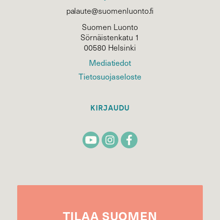
palaute@suomenluonto.fi
Suomen Luonto
Sörnäistenkatu 1
00580 Helsinki
Mediatiedot
Tietosuojaseloste
KIRJAUDU
TILAA
SUOMEN