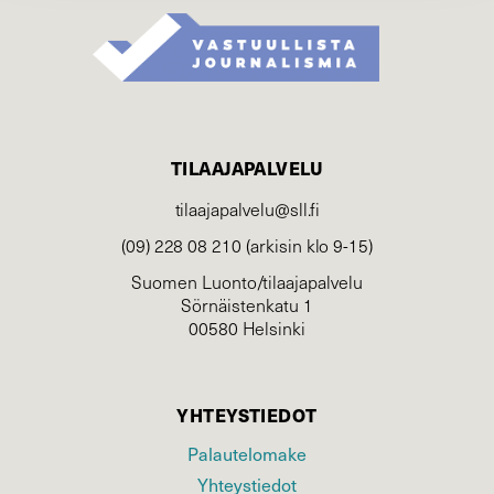
TILAAJAPALVELU
tilaajapalvelu@sll.fi
(09) 228 08 210 (arkisin klo 9-15)
Suomen Luonto/tilaajapalvelu
Sörnäistenkatu 1
00580 Helsinki
YHTEYSTIEDOT
Palautelomake
Yhteystiedot