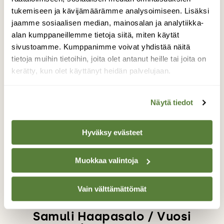
tukemiseen ja kävijämäärämme analysoimiseen. Lisäksi
jaamme sosiaalisen median, mainosalan ja analytiikka-
alan kumppaneillemme tietoja siitä, miten käytät
Erityisesti ensimmäisten parvien saapuessa
sivustoamme. Kumppanimme voivat yhdistää näitä
aamulla kohti lintutornia kannattaa olla hiljaa ja
tietoja muihin tietoihin, joita olet antanut heille tai joita on
huomaamattomasti paikallaan. Muut jo
kerätty, kun olet käyttänyt heidän palvelujaan.
horisontissa lähestyvät parvet valitsevat usein
aivan saman reitin, minkä ensimmäinenkin.
Näytä tiedot
Hyväksy evästeet
Muokkaa valintoja
Vain välttämättömät
Teksti
Samuli Haapasalo / Vuosi