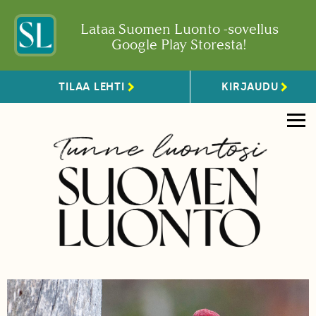
Lataa Suomen Luonto -sovellus
Google Play Storesta!
TILAA LEHTI
KIRJAUDU