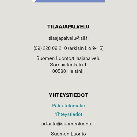
TILAAJAPALVELU
tilaajapalvelu@sll.fi
(09) 228 08 210 (arkisin klo 9-15)
Suomen Luonto/tilaajapalvelu
Sörnäistenkatu 1
00580 Helsinki
YHTEYSTIEDOT
Palautelomake
Yhteystiedot
palaute@suomenluonto.fi
Suomen Luonto