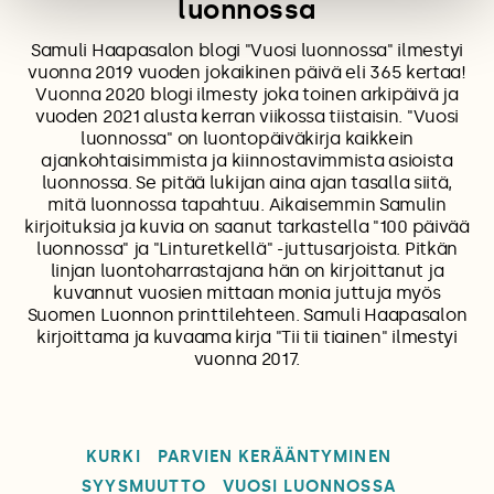
luonnossa
Samuli Haapasalon blogi "Vuosi luonnossa" ilmestyi
vuonna 2019 vuoden jokaikinen päivä eli 365 kertaa!
Vuonna 2020 blogi ilmesty joka toinen arkipäivä ja
vuoden 2021 alusta kerran viikossa tiistaisin. "Vuosi
luonnossa" on luontopäiväkirja kaikkein
ajankohtaisimmista ja kiinnostavimmista asioista
luonnossa. Se pitää lukijan aina ajan tasalla siitä,
mitä luonnossa tapahtuu. Aikaisemmin Samulin
kirjoituksia ja kuvia on saanut tarkastella "100 päivää
luonnossa" ja "Linturetkellä" -juttusarjoista. Pitkän
linjan luontoharrastajana hän on kirjoittanut ja
kuvannut vuosien mittaan monia juttuja myös
Suomen Luonnon printtilehteen. Samuli Haapasalon
kirjoittama ja kuvaama kirja "Tii tii tiainen" ilmestyi
vuonna 2017.
KURKI
PARVIEN KERÄÄNTYMINEN
SYYSMUUTTO
VUOSI LUONNOSSA