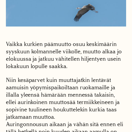
Vaikka kurkien päämuutto osuu keskimäärin
syyskuun kolmannelle viikolle, muutto alkaa jo
elokuussa ja jatkuu vähitellen hiljentyen usein
lokakuun lopulle saakka.
Niin kesäparvet kuin muuttajatkin lentävät
aamuisin yöpymispaikoiltaan ruokamaille ja
illalla yleensä hämärään mennessä takaisin,
ellei aurinkoinen muuttosää termiikkeineen ja
sopivine tuulineen houkuttelekin kurkia taas
jatkamaan muuttoa.
Auringonnousun aikaan ja vähän sitä ennen eli
tällä hetkellä noin kuuden aikaan aamulla on