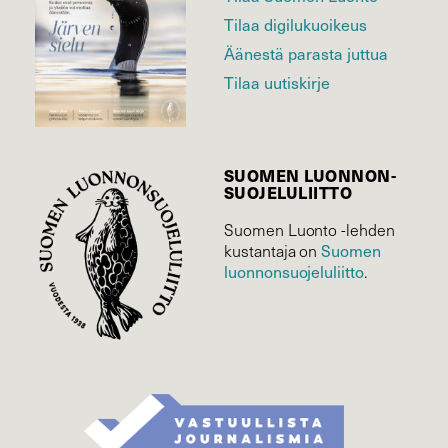
Tilaa digilukuoikeus
Äänestä parasta juttua
Tilaa uutiskirje
SUOMEN LUONNON­
SUOJELU­LIITTO
Suomen Luonto -lehden
kustantaja on
Suomen
luonnonsuojelu­liitto
.