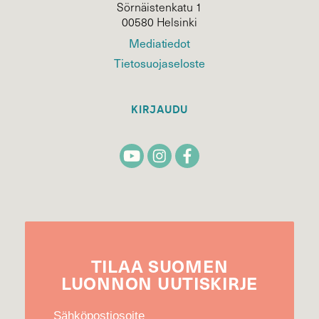
Sörnäistenkatu 1
00580 Helsinki
Mediatiedot
Tietosuojaseloste
KIRJAUDU
TILAA
SUOMEN
LUONNON
UUTIS­KIRJE
Sähköpostiosoite