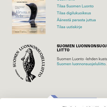
Tilaa Suomen Luonto
Tilaa digilukuoikeus
Äänestä parasta juttua
Tilaa uutiskirje
SUOMEN LUONNON­SUOJ
LIITTO
Suomen Luonto -lehden kusta
Suomen luonnonsuojelu­liitto
.