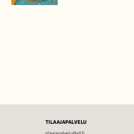
TILAAJAPALVELU
tilaajapalvelu@sll.fi