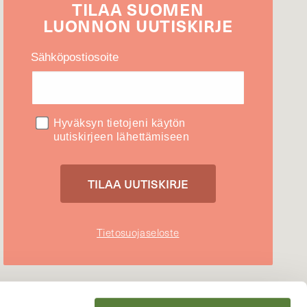
TILAA
SUOMEN
LUONNON
UUTIS­KIRJE
Sähköpostiosoite
Hyväksyn tietojeni käytön
uutiskirjeen lähettämiseen
Tietosuojaseloste