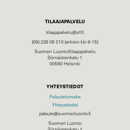
TILAAJAPALVELU
tilaajapalvelu@sll.fi
(09) 228 08 210 (arkisin klo 9-15)
Suomen Luonto/tilaajapalvelu
Sörnäistenkatu 1
00580 Helsinki
YHTEYSTIEDOT
Palautelomake
Yhteystiedot
palaute@suomenluonto.fi
Suomen Luonto
Sörnäistenkatu 1