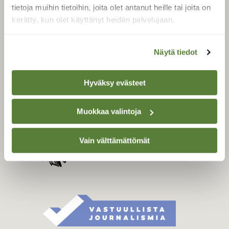
Tilaa digilukuoikeus
tietoja muihin tietoihin, joita olet antanut heille tai joita on
Äänestä parasta juttua
kerätty, kun olet käyttänyt heidän palvelujaan.
Tilaa uutiskirje
Näytä tiedot
SUOMEN LUONNON­
Hyväksy evästeet
SUOJELU­LIITTO
Suomen Luonto -lehden
Muokkaa valintoja
Suomen
kustantaja on
luonnonsuojelu­liitto
.
Vain välttämättömät