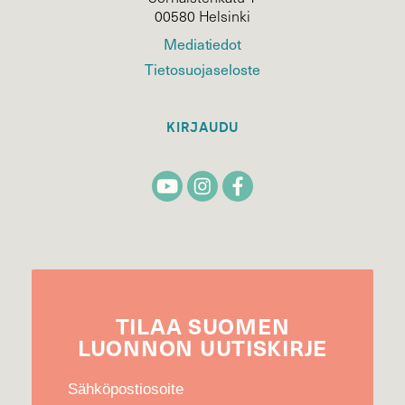
00580 Helsinki
Mediatiedot
Tietosuojaseloste
KIRJAUDU
TILAA
SUOMEN
LUONNON
UUTIS­KIRJE
Sähköpostiosoite