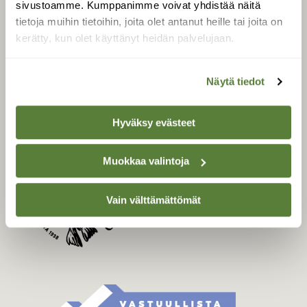
sivustoamme. Kumppanimme voivat yhdistää näitä
Tilaa Suomen Luonto
tietoja muihin tietoihin, joita olet antanut heille tai joita on
Tilaa digilukuoikeus
kerätty, kun olet käyttänyt heidän palvelujaan.
Äänestä parasta juttua
Tilaa uutiskirje
Näytä tiedot
Hyväksy evästeet
SUOMEN LUONNON­
SUOJELU­LIITTO
Muokkaa valintoja
Suomen Luonto -lehden
Suomen
kustantaja on
luonnonsuojelu­liitto
.
Vain välttämättömät