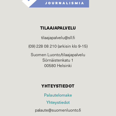
TILAAJAPALVELU
tilaajapalvelu@sll.fi
(09) 228 08 210 (arkisin klo 9-15)
Suomen Luonto/tilaajapalvelu
Sörnäistenkatu 1
00580 Helsinki
YHTEYSTIEDOT
Palautelomake
Yhteystiedot
palaute@suomenluonto.fi