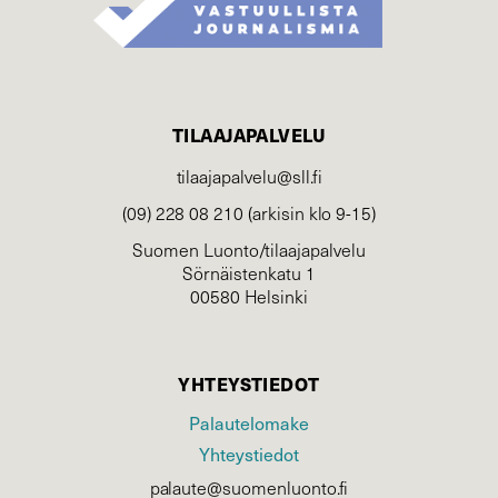
TILAAJAPALVELU
tilaajapalvelu@sll.fi
(09) 228 08 210 (arkisin klo 9-15)
Suomen Luonto/tilaajapalvelu
Sörnäistenkatu 1
00580 Helsinki
YHTEYSTIEDOT
Palautelomake
Yhteystiedot
palaute@suomenluonto.fi