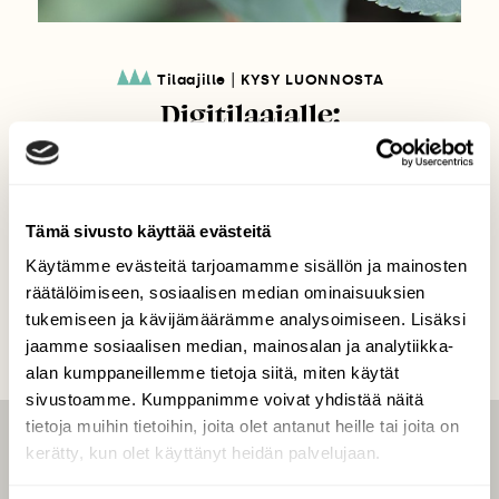
|
Tilaajille
KYSY LUONNOSTA
Digitilaajalle:
Mustikkametsästä tuttu
toukka
Tämä sivusto käyttää evästeitä
Käytämme evästeitä tarjoamamme sisällön ja mainosten
räätälöimiseen, sosiaalisen median ominaisuuksien
tukemiseen ja kävijämäärämme analysoimiseen. Lisäksi
jaamme sosiaalisen median, mainosalan ja analytiikka-
alan kumppaneillemme tietoja siitä, miten käytät
sivustoamme. Kumppanimme voivat yhdistää näitä
tietoja muihin tietoihin, joita olet antanut heille tai joita on
kerätty, kun olet käyttänyt heidän palvelujaan.
LEHTI