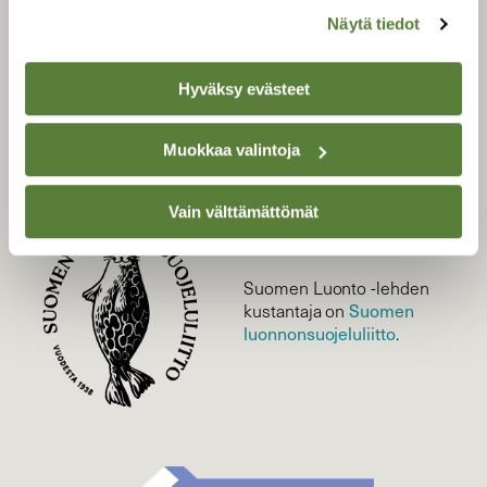
Uusin lehti
Näytä tiedot
Tilaa Suomen Luonto
Tilaa digilukuoikeus
Hyväksy evästeet
Äänestä parasta juttua
Tilaa uutiskirje
Muokkaa valintoja
Vain välttämättömät
SUOMEN LUONNON­
SUOJELU­LIITTO
Suomen Luonto -lehden
Suomen
kustantaja on
luonnonsuojelu­liitto
.