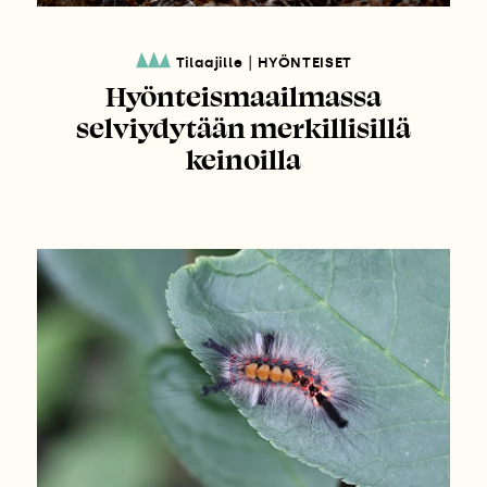
|
Tilaajille
HYÖNTEISET
Hyönteismaailmassa
selviydytään merkillisillä
keinoilla