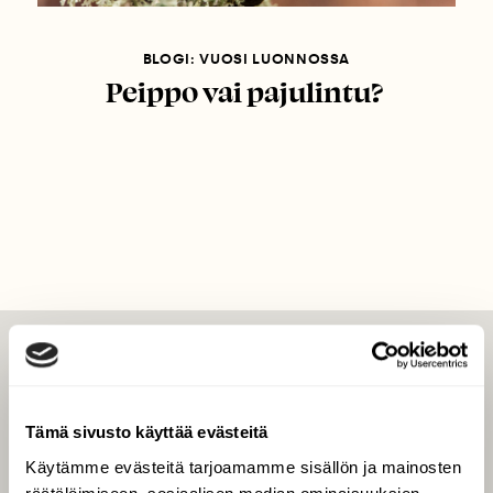
BLOGI: VUOSI LUONNOSSA
Peippo vai pajulintu?
LEHTI
Uusin lehti
Tämä sivusto käyttää evästeitä
Tilaa Suomen Luonto
Käytämme evästeitä tarjoamamme sisällön ja mainosten
Tilaa digilukuoikeus