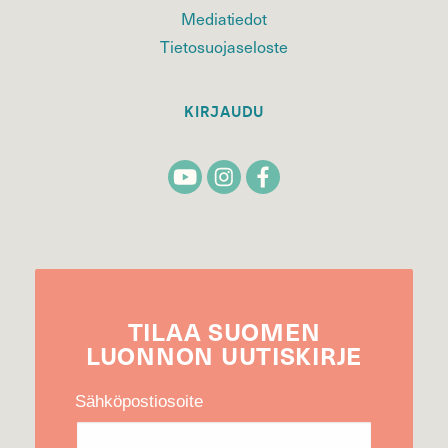
Mediatiedot
Tietosuojaseloste
KIRJAUDU
TILAA
SUOMEN
LUONNON
UUTIS­KIRJE
Sähköpostiosoite