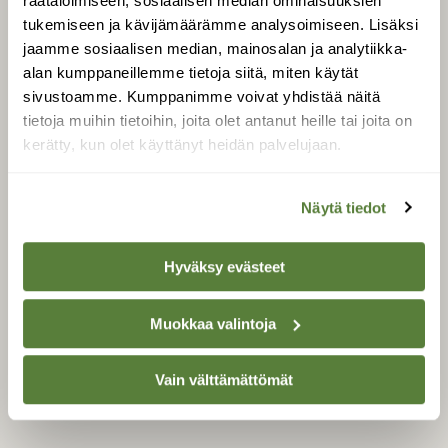
räätälöimiseen, sosiaalisen median ominaisuuksien
Äänestä parasta juttua
tukemiseen ja kävijämäärämme analysoimiseen. Lisäksi
Tilaa uutiskirje
jaamme sosiaalisen median, mainosalan ja analytiikka-
alan kumppaneillemme tietoja siitä, miten käytät
sivustoamme. Kumppanimme voivat yhdistää näitä
tietoja muihin tietoihin, joita olet antanut heille tai joita on
SUOMEN LUONNON­
kerätty, kun olet käyttänyt heidän palvelujaan.
SUOJELU­LIITTO
Suomen Luonto -lehden
kustantaja on
Suomen
Näytä tiedot
luonnonsuojelu­liitto
.
Hyväksy evästeet
Muokkaa valintoja
Vain välttämättömät