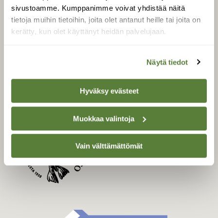
Uusin lehti
sivustoamme. Kumppanimme voivat yhdistää näitä
Tilaa Suomen Luonto
tietoja muihin tietoihin, joita olet antanut heille tai joita on
Tilaa digilukuoikeus
kerätty, kun olet käyttänyt heidän palvelujaan.
Äänestä parasta juttua
Tilaa uutiskirje
Näytä tiedot
Hyväksy evästeet
SUOMEN LUONNON­
SUOJELU­LIITTO
Muokkaa valintoja
Suomen Luonto -lehden
kustantaja on
Suomen
Vain välttämättömät
luonnonsuojelu­liitto
.