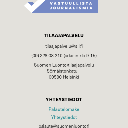
TILAAJAPALVELU
tilaajapalvelu@sll.fi
(09) 228 08 210 (arkisin klo 9-15)
Suomen Luonto/tilaajapalvelu
Sörnäistenkatu 1
00580 Helsinki
YHTEYSTIEDOT
Palautelomake
Yhteystiedot
palaute@suomenluonto.fi