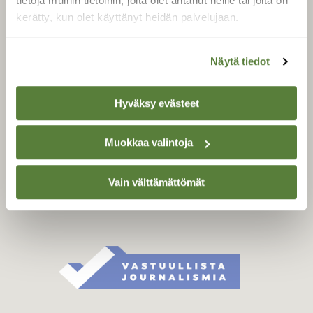
tietoja muihin tietoihin, joita olet antanut heille tai joita on
Äänestä parasta juttua
kerätty, kun olet käyttänyt heidän palvelujaan.
Tilaa uutiskirje
Näytä tiedot
SUOMEN LUONNON­
Hyväksy evästeet
SUOJELU­LIITTO
Suomen Luonto -lehden
Muokkaa valintoja
Suomen
kustantaja on
luonnonsuojelu­liitto
.
Vain välttämättömät