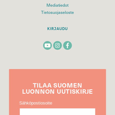
Mediatiedot
Tietosuojaseloste
KIRJAUDU
TILAA
SUOMEN
LUONNON
UUTIS­KIRJE
Sähköpostiosoite