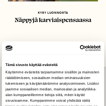
KYSY LUONNOSTA
Näppyjä karviaispensaassa
Tämä sivusto käyttää evästeitä
Käytämme evästeitä tarjoamamme sisällön ja mainosten
räätälöimiseen, sosiaalisen median ominaisuuksien
LEHTI
tukemiseen ja kävijämäärämme analysoimiseen. Lisäksi
Uusin lehti
jaamme sosiaalisen median, mainosalan ja analytiikka-
Tilaa Suomen Luonto
alan kumppaneillemme tietoja siitä, miten käytät
sivustoamme. Kumppanimme voivat yhdistää näitä
Tilaa digilukuoikeus