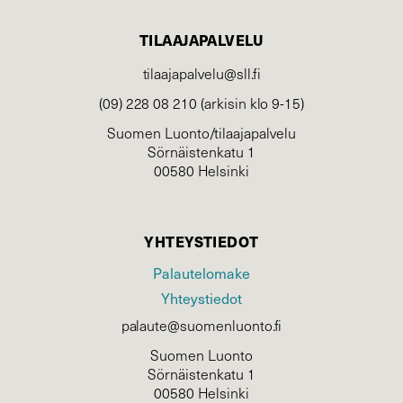
TILAAJAPALVELU
tilaajapalvelu@sll.fi
(09) 228 08 210 (arkisin klo 9-15)
Suomen Luonto/tilaajapalvelu
Sörnäistenkatu 1
00580 Helsinki
YHTEYSTIEDOT
Palautelomake
Yhteystiedot
palaute@suomenluonto.fi
Suomen Luonto
Sörnäistenkatu 1
00580 Helsinki