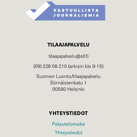
TILAAJAPALVELU
tilaajapalvelu@sll.fi
(09) 228 08 210 (arkisin klo 9-15)
Suomen Luonto/tilaajapalvelu
Sörnäistenkatu 1
00580 Helsinki
YHTEYSTIEDOT
Palautelomake
Yhteystiedot