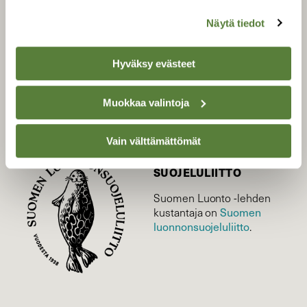
Uusin lehti
Näytä tiedot
Tilaa Suomen Luonto
Tilaa digilukuoikeus
Hyväksy evästeet
Äänestä parasta juttua
Tilaa uutiskirje
Muokkaa valintoja
Vain välttämättömät
SUOMEN LUONNON­
SUOJELU­LIITTO
Suomen Luonto -lehden
Suomen
kustantaja on
luonnonsuojelu­liitto
.