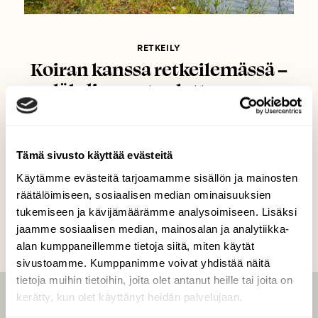
RETKEILY
Koiran kanssa retkeilemässä –
lähdimme tuulettamaan
vaelluskenkiä ja tassuja
Kainuun sinisille vaaroille
Tämä sivusto käyttää evästeitä
Käytämme evästeitä tarjoamamme sisällön ja mainosten
räätälöimiseen, sosiaalisen median ominaisuuksien
tukemiseen ja kävijämäärämme analysoimiseen. Lisäksi
jaamme sosiaalisen median, mainosalan ja analytiikka-
alan kumppaneillemme tietoja siitä, miten käytät
sivustoamme. Kumppanimme voivat yhdistää näitä
tietoja muihin tietoihin, joita olet antanut heille tai joita on
kerätty, kun olet käyttänyt heidän palvelujaan.
LEHTI