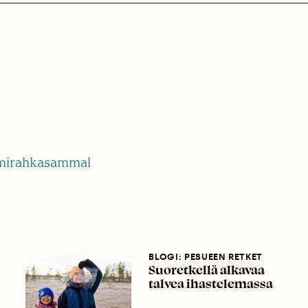
irahkasammal
BLOGI: PESUEEN RETKET
Suoretkellä alkavaa
talvea ihastelemassa