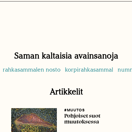
Saman kaltaisia avainsanoja
rahkasammalen nosto
korpirahkasammal
numm
Artikkelit
#MUUTOS
Pohjoiset suot
muutoksessa