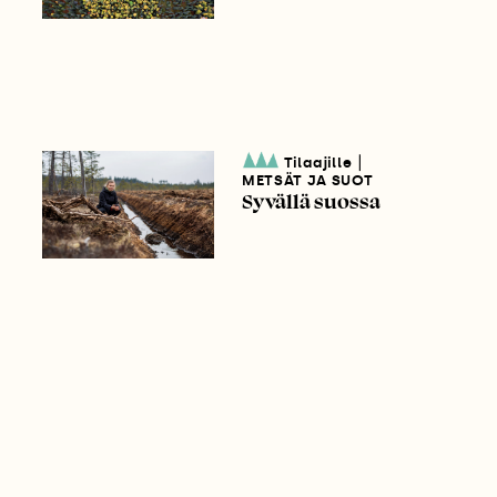
|
Tilaajille
METSÄT JA SUOT
Syvällä suossa