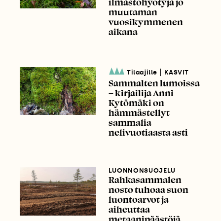
ilmastohyötyjä jo
muutaman
vuosikymmenen
aikana
|
Tilaajille
KASVIT
Sammalten lumoissa
– kirjailija Anni
Kytömäki on
hämmästellyt
sammalia
nelivuotiaasta asti
LUONNONSUOJELU
Rahkasammalen
nosto tuhoaa suon
luontoarvot ja
aiheuttaa
metaanipäästöjä