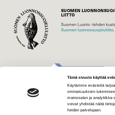
SUOMEN LUONNON­SUOJ
LIITTO
Suomen Luonto -lehden kusta
Suomen luonnonsuojelu­liitto
.
Tämä sivusto käyttää eväs
Käytämme evästeitä tarjoa
ominaisuuksien tukemisee
mainosalan ja analytiikka
voivat yhdistää näitä tietoja
heidän palvelujaan.