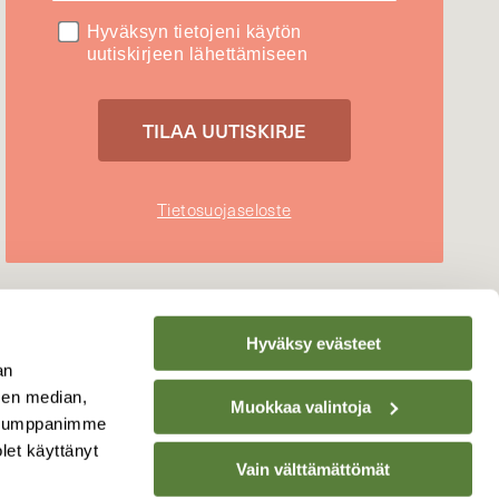
Hyväksyn tietojeni käytön
uutiskirjeen lähettämiseen
Tietosuojaseloste
Hyväksy evästeet
an
sen median,
Muokkaa valintoja
. Kumppanimme
olet käyttänyt
Vain välttämättömät