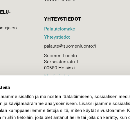
ELU­
YHTEYSTIEDOT
ntaja on
Palautelomake
Yhteystiedot
palaute@suomenluonto.fi
Suomen Luonto
Sörnäistenkatu 1
00580 Helsinki
Mediatiedot
Tietosuojaseloste
teitä
mamme sisällön ja mainosten räätälöimiseen, sosiaalisen medi
n ja kävijämäärämme analysoimiseen. Lisäksi jaamme sosiaali
KIRJAUDU
-alan kumppaneillemme tietoja siitä, miten käytät sivustoamme
 muihin tietoihin, joita olet antanut heille tai joita on kerätty, kun 