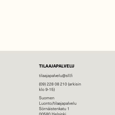
TILAAJAPALVELU
tilaajapalvelu@sll.fi
(09) 228 08 210 (arkisin
klo 9-15)
Suomen
Luonto/tilaajapalvelu
Sörnäistenkatu 1
00580 Helsinki