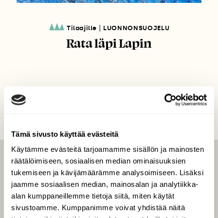
|
Tilaajille
LUONNONSUOJELU
Rata läpi Lapin
Tämä sivusto käyttää evästeitä
Käytämme evästeitä tarjoamamme sisällön ja mainosten
räätälöimiseen, sosiaalisen median ominaisuuksien
LEHTI
tukemiseen ja kävijämäärämme analysoimiseen. Lisäksi
Uusin lehti
jaamme sosiaalisen median, mainosalan ja analytiikka-
Tilaa Suomen Luonto
alan kumppaneillemme tietoja siitä, miten käytät
sivustoamme. Kumppanimme voivat yhdistää näitä
Tilaa digilukuoikeus