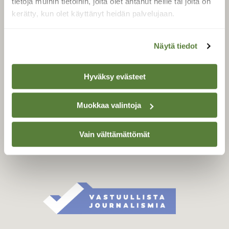
tietoja muihin tietoihin, joita olet antanut heille tai joita on
Äänestä parasta juttua
kerätty, kun olet käyttänyt heidän palvelujaan.
Tilaa uutiskirje
Näytä tiedot
SUOMEN LUONNON­
Hyväksy evästeet
SUOJELU­LIITTO
Suomen Luonto -lehden
Muokkaa valintoja
Suomen
kustantaja on
luonnonsuojelu­liitto
.
Vain välttämättömät