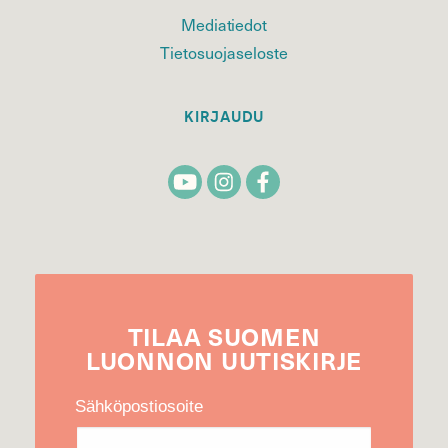
Mediatiedot
Tietosuojaseloste
KIRJAUDU
TILAA
SUOMEN
LUONNON
UUTIS­KIRJE
Sähköpostiosoite