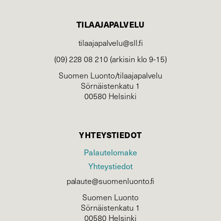
TILAAJAPALVELU
tilaajapalvelu@sll.fi
(09) 228 08 210 (arkisin klo 9-15)
Suomen Luonto/tilaajapalvelu
Sörnäistenkatu 1
00580 Helsinki
YHTEYSTIEDOT
Palautelomake
Yhteystiedot
palaute@suomenluonto.fi
Suomen Luonto
Sörnäistenkatu 1
00580 Helsinki