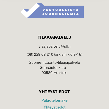
TILAAJAPALVELU
tilaajapalvelu@sll.fi
(09) 228 08 210 (arkisin klo 9-15)
Suomen Luonto/tilaajapalvelu
Sörnäistenkatu 1
00580 Helsinki
YHTEYSTIEDOT
Palautelomake
Yhteystiedot