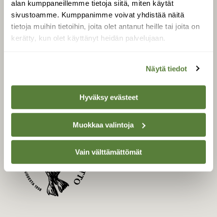
alan kumppaneillemme tietoja siitä, miten käytät
Uusin lehti
sivustoamme. Kumppanimme voivat yhdistää näitä
tietoja muihin tietoihin, joita olet antanut heille tai joita on
Tilaa Suomen Luonto
kerätty, kun olet käyttänyt heidän palvelujaan.
Tilaa digilukuoikeus
Äänestä parasta juttua
Näytä tiedot
Tilaa uutiskirje
Hyväksy evästeet
SUOMEN LUONNON­
SUOJELU­LIITTO
Muokkaa valintoja
Suomen Luonto -lehden
Suomen
Vain välttämättömät
kustantaja on
luonnonsuojelu­liitto
.