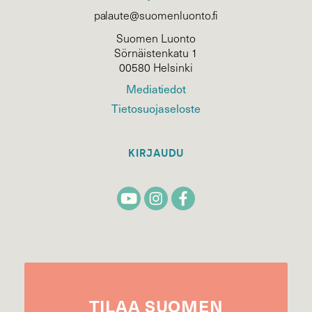
palaute@suomenluonto.fi
Suomen Luonto
Sörnäistenkatu 1
00580 Helsinki
Mediatiedot
Tietosuojaseloste
KIRJAUDU
TILAA
SUOMEN