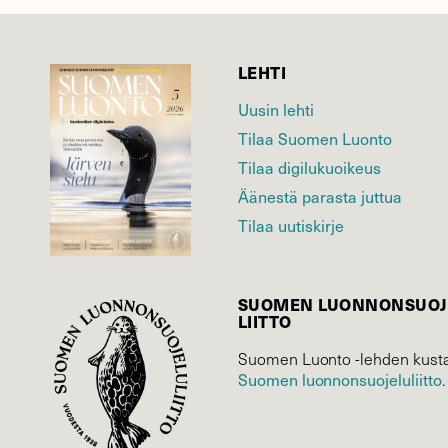
LEHTI
Uusin lehti
Tilaa Suomen Luonto
Tilaa digilukuoikeus
Äänestä parasta juttua
Tilaa uutiskirje
SUOMEN LUONNON­SUOJ
LIITTO
Suomen Luonto -lehden kusta
Suomen luonnonsuojelu­liitto
.