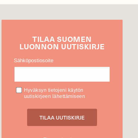
TILAA
SUOMEN
LUONNON
UUTIS­KIRJE
Sähköpostiosoite
Hyväksyn tietojeni käytön
uutiskirjeen lähettämiseen