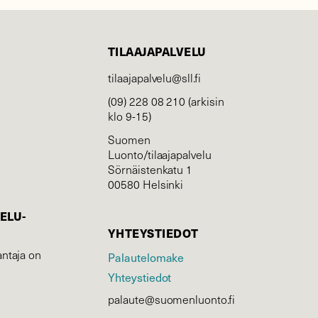
TILAAJAPALVELU
tilaajapalvelu@sll.fi
(09) 228 08 210 (arkisin
klo 9-15)
Suomen
Luonto/tilaajapalvelu
Sörnäistenkatu 1
00580 Helsinki
ELU­
YHTEYSTIEDOT
ntaja on
Palautelomake
Yhteystiedot
palaute@suomenluonto.fi