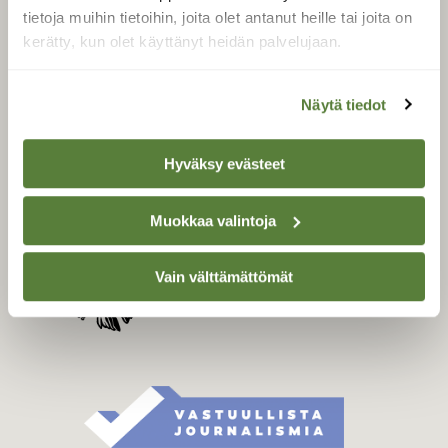
Tilaa digilukuoikeus
tietoja muihin tietoihin, joita olet antanut heille tai joita on
kerätty, kun olet käyttänyt heidän palvelujaan.
Äänestä parasta juttua
Tilaa uutiskirje
Näytä tiedot
Hyväksy evästeet
SUOMEN LUONNON­
SUOJELU­LIITTO
Suomen Luonto -lehden
Muokkaa valintoja
kustantaja on
Suomen
luonnonsuojelu­liitto
.
Vain välttämättömät