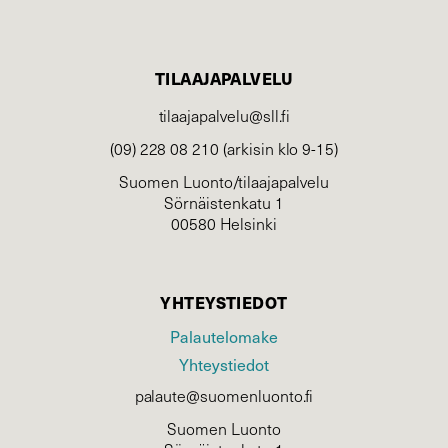
TILAAJAPALVELU
tilaajapalvelu@sll.fi
(09) 228 08 210 (arkisin klo 9-15)
Suomen Luonto/tilaajapalvelu
Sörnäistenkatu 1
00580 Helsinki
YHTEYSTIEDOT
Palautelomake
Yhteystiedot
palaute@suomenluonto.fi
Suomen Luonto