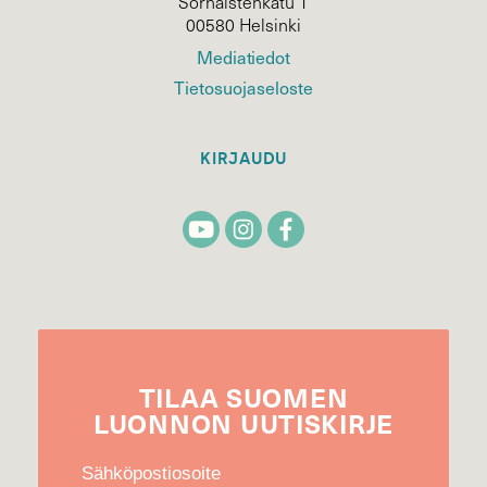
Sörnäistenkatu 1
00580 Helsinki
Mediatiedot
Tietosuojaseloste
KIRJAUDU
TILAA
SUOMEN
LUONNON
UUTIS­KIRJE
Sähköpostiosoite