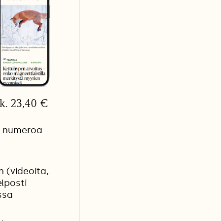
lk. 23,40 €
n numeroa
n (videoita,
elposti
ssa