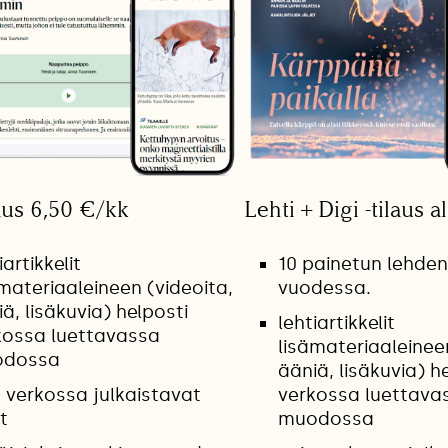
aus 6,50 €/kk
Lehti + Digi -tilaus a
iartikkelit
10 painetun lehde
materiaaleineen (videoita,
vuodessa.
ä, lisäkuvia) helposti
lehtiartikkelit
kossa luettavassa
lisämateriaaleinee
dossa
ääniä, lisäkuvia) h
n verkossa julkaistavat
verkossa luettava
t
muodossa