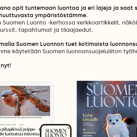
jana opit tuntemaan luontoa ja eri lajeja ja saat s
 muuttuvasta ympäristöstämme.
en Suomen Luonto -kerhossa verkkoartikkelit, näkö
urssit, tapahtumat ja tilaajaedut.
amalla Suomen Luonnon tuet kotimaista luonnonsu
me käytetään Suomen luonnonsuojeluliiton työh
 nyt!