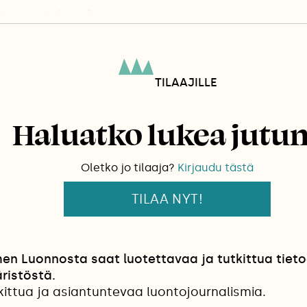
llaisen jätöksen?
TILAAJILLE
Haluatko lukea jutu
Oletko jo tilaaja?
Kirjaudu tästä
TILAA NYT!
en Luonnosta saat luotettavaa ja tutkittua tiet
ristöstä.
kittua ja asiantuntevaa luontojournalismia.