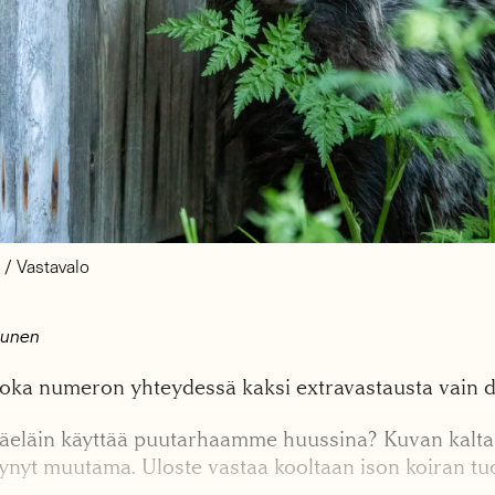
 / Vastavalo
nunen
ka numeron yhteydessä kaksi extravastausta vain digi
äeläin käyttää puutarhaamme huussina? Kuvan kaltai
ynyt muutama. Uloste vastaa kooltaan ison koiran tu