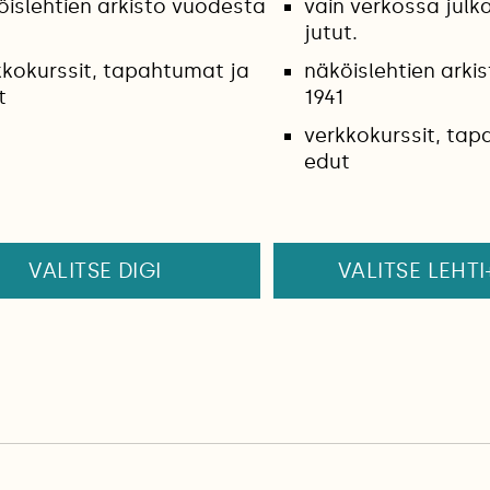
öislehtien arkisto vuodesta
vain verkossa julk
jutut.
kkokurssit, tapahtumat ja
näköislehtien arki
t
1941
verkkokurssit, tap
edut
VALITSE DIGI
VALITSE LEHTI