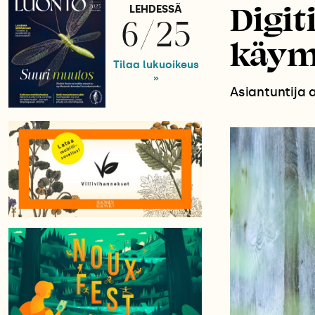
Digit
LEHDESSÄ
6/25
käym
Tilaa lukuoikeus
»
Asiantuntija