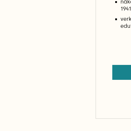
näk
1941
ver
edu