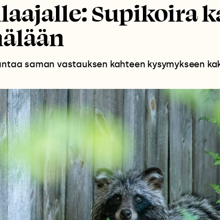
ilaajalle: Supikoira 
älään
 antaa saman vastauksen kahteen kysymykseen ka