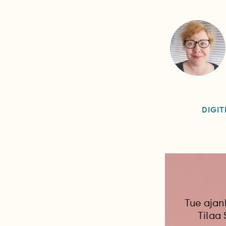
DIGIT
Tue ajan
Tilaa