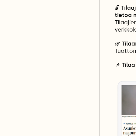
🔓
Tilaa
tietoa
Tilaaji
verkkok
🌿 Tila
Tuottom
📌
Tilaa