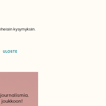
heisiin kysymyksiin.
ULOSTE
journalismia.
 joukkoon!