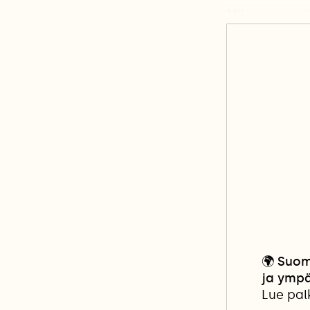
Mikä jättää tä
🌍
Suom
ja ympä
Lue pal