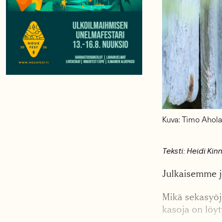
Kuva: Timo Ahola
Teksti: Heidi Kin
Julkaisemme jo
Mikä sekasyöj
kasoja on löyt