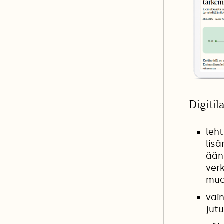
Digitil
leht
lisä
ääni
ver
muo
vai
jutu