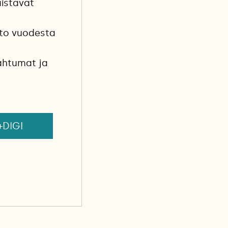
aistavat
sto vuodesta
ahtumat ja
+DIGI