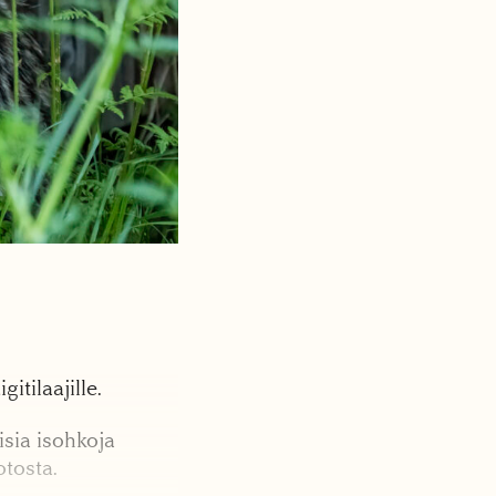
tilaajille.
sia isohkoja
otosta.