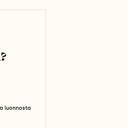
n?
oa luonnosta