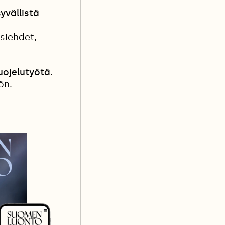
yvällistä
islehdet,
ojelutyötä.
ön.