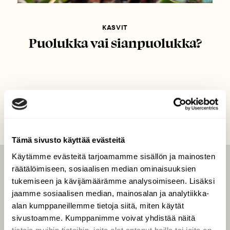
KASVIT
Puolukka vai sianpuolukka?
Tämä sivusto käyttää evästeitä
Käytämme evästeitä tarjoamamme sisällön ja mainosten
räätälöimiseen, sosiaalisen median ominaisuuksien
LEHTI
tukemiseen ja kävijämäärämme analysoimiseen. Lisäksi
Uusin lehti
jaamme sosiaalisen median, mainosalan ja analytiikka-
Tilaa Suomen Luonto
alan kumppaneillemme tietoja siitä, miten käytät
sivustoamme. Kumppanimme voivat yhdistää näitä
Tilaa digilukuoikeus