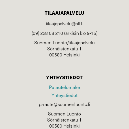
TILAAJAPALVELU
tilaajapalvelu@sll.fi
(09) 228 08 210 (arkisin klo 9-15)
Suomen Luonto/tilaajapalvelu
Sörnäistenkatu 1
00580 Helsinki
YHTEYSTIEDOT
Palautelomake
Yhteystiedot
palaute@suomenluonto.fi
Suomen Luonto
Sörnäistenkatu 1
00580 Helsinki