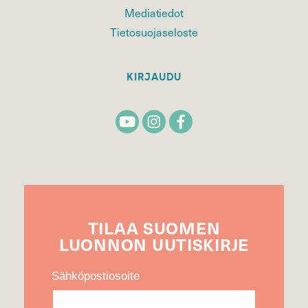
Mediatiedot
Tietosuojaseloste
KIRJAUDU
TILAA
SUOMEN
LUONNON
UUTIS­KIRJE
Sähköpostiosoite