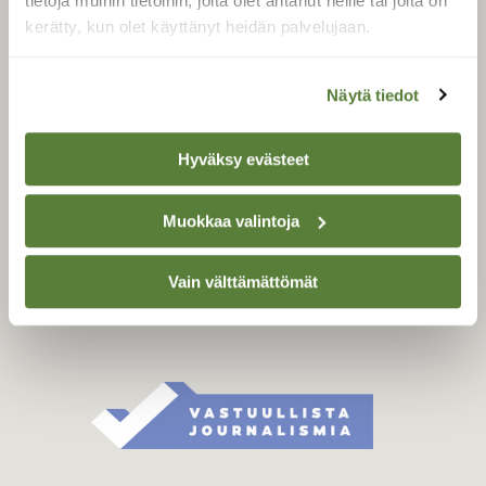
tietoja muihin tietoihin, joita olet antanut heille tai joita on
Äänestä parasta juttua
kerätty, kun olet käyttänyt heidän palvelujaan.
Tilaa uutiskirje
Näytä tiedot
SUOMEN LUONNON­
Hyväksy evästeet
SUOJELU­LIITTO
Suomen Luonto -lehden
Muokkaa valintoja
kustantaja on
Suomen
luonnonsuojelu­liitto
.
Vain välttämättömät