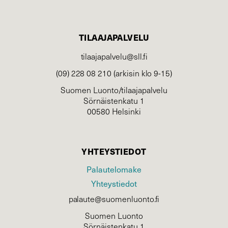
TILAAJAPALVELU
tilaajapalvelu@sll.fi
(09) 228 08 210 (arkisin klo 9-15)
Suomen Luonto/tilaajapalvelu
Sörnäistenkatu 1
00580 Helsinki
YHTEYSTIEDOT
Palautelomake
Yhteystiedot
palaute@suomenluonto.fi
Suomen Luonto
Sörnäistenkatu 1