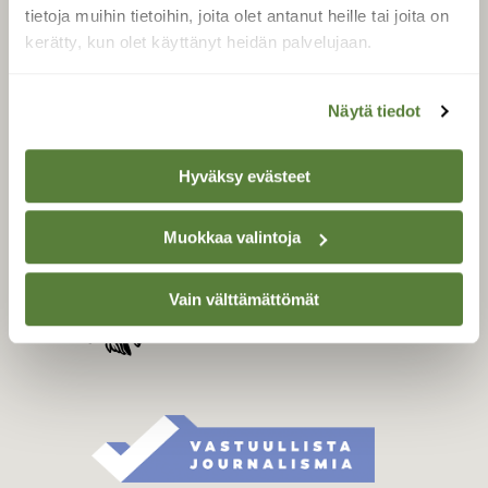
Tilaa digilukuoikeus
tietoja muihin tietoihin, joita olet antanut heille tai joita on
Äänestä parasta juttua
kerätty, kun olet käyttänyt heidän palvelujaan.
Tilaa uutiskirje
Näytä tiedot
SUOMEN LUONNON­
Hyväksy evästeet
SUOJELU­LIITTO
Suomen Luonto -lehden
Muokkaa valintoja
Suomen
kustantaja on
luonnonsuojelu­liitto
.
Vain välttämättömät