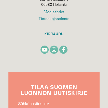
00580 Helsinki
Mediatiedot
Tietosuojaseloste
KIRJAUDU
TILAA
SUOMEN
LUONNON
UUTIS­KIRJE
Sähköpostiosoite