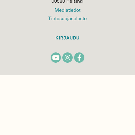
00580 Helsinki
Mediatiedot
Tietosuojaseloste
KIRJAUDU
TILAA
SUOMEN
LUONNON
UUTIS­KIRJE
Sähköpostiosoite