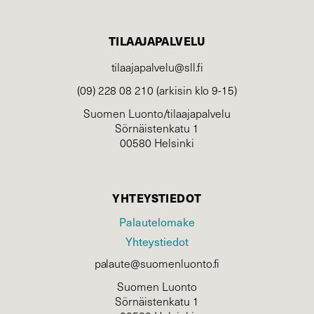
TILAAJAPALVELU
tilaajapalvelu@sll.fi
(09) 228 08 210 (arkisin klo 9-15)
Suomen Luonto/tilaajapalvelu
Sörnäistenkatu 1
00580 Helsinki
YHTEYSTIEDOT
Palautelomake
Yhteystiedot
palaute@suomenluonto.fi
Suomen Luonto
Sörnäistenkatu 1