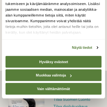
tukemiseen ja kävijämäärämme analysoimiseen. Lisäksi
|
Tilaajille
SIENET
jaamme sosiaalisen median, mainosalan ja analytiikka-
Metsäsienet sisältävät monia
alan kumppaneillemme tietoja siitä, miten käytät
sivustoamme. Kumppanimme voivat yhdistää näitä
terveellisiä ainesosia
tietoja muihin tietoihin, joita olet antanut heille tai joita on
kerätty, kun olet käyttänyt heidän palvelujaan.
Näytä tiedot
Hyväksy evästeet
Muokkaa valintoja
LEHTI
Vain välttämättömät
Uusin lehti
Tilaa Suomen Luonto
Tilaa digilukuoikeus