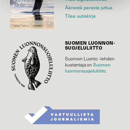
Äänestä parasta juttua
Tilaa uutiskirje
SUOMEN LUONNON­
SUOJELU­LIITTO
Suomen Luonto -lehden
kustantaja on
Suomen
luonnonsuojelu­liitto
.