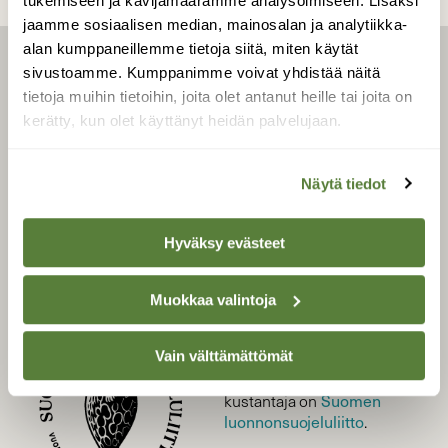
tukemiseen ja kävijämäärämme analysoimiseen. Lisäksi
jaamme sosiaalisen median, mainosalan ja analytiikka-
alan kumppaneillemme tietoja siitä, miten käytät
sivustoamme. Kumppanimme voivat yhdistää näitä
LEHTI
tietoja muihin tietoihin, joita olet antanut heille tai joita on
Uusin lehti
kerätty, kun olet käyttänyt heidän palvelujaan.
Tilaa Suomen Luonto
Tilaa digilukuoikeus
Näytä tiedot
Äänestä parasta juttua
Tilaa uutiskirje
Hyväksy evästeet
Muokkaa valintoja
SUOMEN LUONNON­
SUOJELU­LIITTO
Vain välttämättömät
Suomen Luonto -lehden
kustantaja on
Suomen
luonnonsuojelu­liitto
.