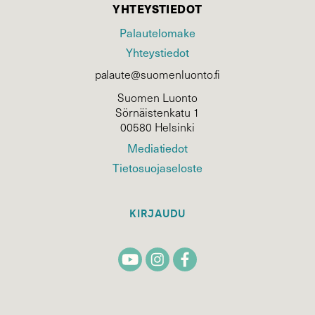
YHTEYSTIEDOT
Palautelomake
Yhteystiedot
palaute@suomenluonto.fi
Suomen Luonto
Sörnäistenkatu 1
00580 Helsinki
Mediatiedot
Tietosuojaseloste
KIRJAUDU