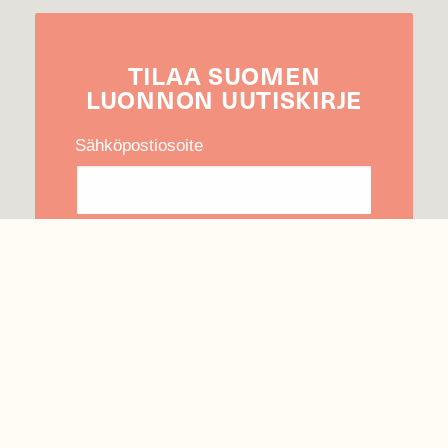
TILAA
SUOMEN
LUONNON
UUTIS­KIRJE
Sähköpostiosoite
Hyväksyn tietojeni käytön uutiskirjeen
lähettämiseen
Tietosuojaseloste