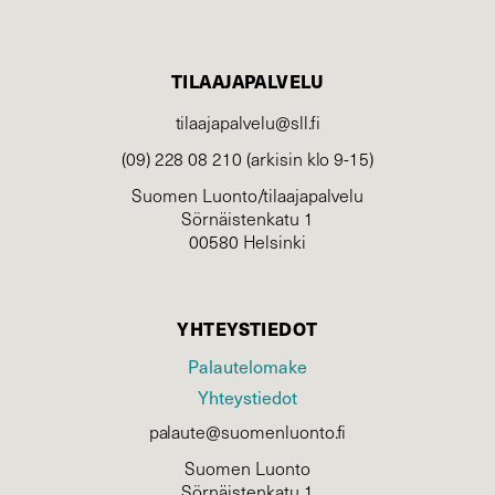
TILAAJAPALVELU
tilaajapalvelu@sll.fi
(09) 228 08 210 (arkisin klo 9-15)
Suomen Luonto/tilaajapalvelu
Sörnäistenkatu 1
00580 Helsinki
YHTEYSTIEDOT
Palautelomake
Yhteystiedot
palaute@suomenluonto.fi
Suomen Luonto
Sörnäistenkatu 1