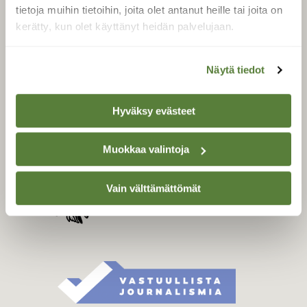
Tilaa digilukuoikeus
tietoja muihin tietoihin, joita olet antanut heille tai joita on
Äänestä parasta juttua
kerätty, kun olet käyttänyt heidän palvelujaan.
Tilaa uutiskirje
Näytä tiedot
SUOMEN LUONNON­
Hyväksy evästeet
SUOJELU­LIITTO
Suomen Luonto -lehden
Muokkaa valintoja
kustantaja on
Suomen
luonnonsuojelu­liitto
.
Vain välttämättömät