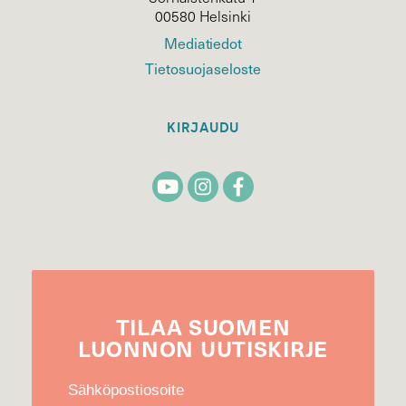
00580 Helsinki
Mediatiedot
Tietosuojaseloste
KIRJAUDU
TILAA
SUOMEN
LUONNON
UUTIS­KIRJE
Sähköpostiosoite