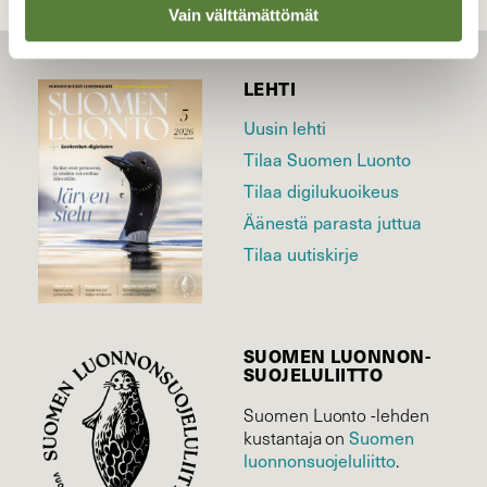
Vain välttämättömät
LEHTI
Uusin lehti
Tilaa Suomen Luonto
Tilaa digilukuoikeus
Äänestä parasta juttua
Tilaa uutiskirje
SUOMEN LUONNON­
SUOJELU­LIITTO
Suomen Luonto -lehden
Suomen
kustantaja on
luonnonsuojelu­liitto
.