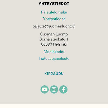
YHTEYSTIEDOT
Palautelomake
Yhteystiedot
palaute@suomenluonto.fi
Suomen Luonto
Sörnäistenkatu 1
00580 Helsinki
Mediatiedot
Tietosuojaseloste
KIRJAUDU