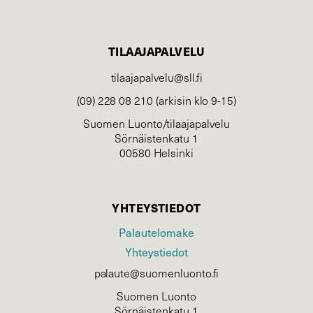
TILAAJAPALVELU
tilaajapalvelu@sll.fi
(09) 228 08 210 (arkisin klo 9-15)
Suomen Luonto/tilaajapalvelu
Sörnäistenkatu 1
00580 Helsinki
YHTEYSTIEDOT
Palautelomake
Yhteystiedot
palaute@suomenluonto.fi
Suomen Luonto
Sörnäistenkatu 1