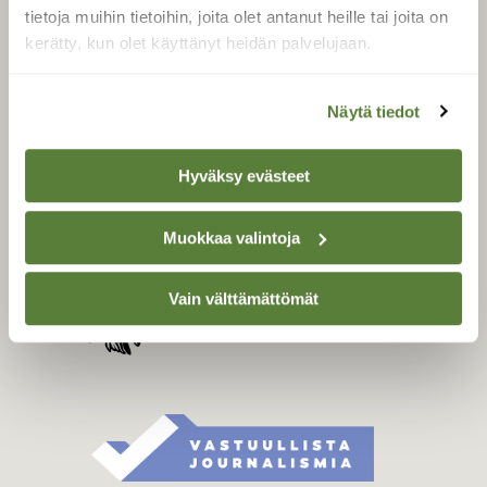
Tilaa digilukuoikeus
tietoja muihin tietoihin, joita olet antanut heille tai joita on
Äänestä parasta juttua
kerätty, kun olet käyttänyt heidän palvelujaan.
Tilaa uutiskirje
Näytä tiedot
SUOMEN LUONNON­
Hyväksy evästeet
SUOJELU­LIITTO
Suomen Luonto -lehden
Muokkaa valintoja
Suomen
kustantaja on
luonnonsuojelu­liitto
.
Vain välttämättömät