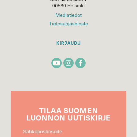
00580 Helsinki
Mediatiedot
Tietosuojaseloste
KIRJAUDU
TILAA
SUOMEN
LUONNON
UUTIS­KIRJE
Sähköpostiosoite