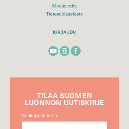
Mediatiedot
Tietosuojaseloste
KIRJAUDU
TILAA
SUOMEN
LUONNON
UUTIS­KIRJE
Sähköpostiosoite