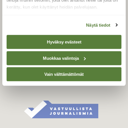
tietoja muihin tietoihin, joita olet antanut heille tai joita on
Äänestä parasta juttua
kerätty, kun olet käyttänyt heidän palvelujaan.
Tilaa uutiskirje
Näytä tiedot
SUOMEN LUONNON­
Hyväksy evästeet
SUOJELU­LIITTO
Suomen Luonto -lehden
Muokkaa valintoja
Suomen
kustantaja on
luonnonsuojelu­liitto
.
Vain välttämättömät