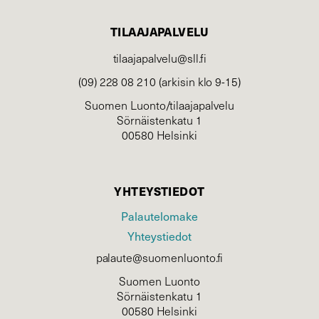
TILAAJAPALVELU
tilaajapalvelu@sll.fi
(09) 228 08 210 (arkisin klo 9-15)
Suomen Luonto/tilaajapalvelu
Sörnäistenkatu 1
00580 Helsinki
YHTEYSTIEDOT
Palautelomake
Yhteystiedot
palaute@suomenluonto.fi
Suomen Luonto
Sörnäistenkatu 1
00580 Helsinki