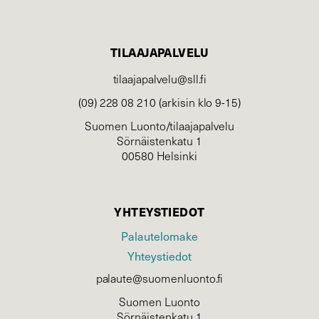
TILAAJAPALVELU
tilaajapalvelu@sll.fi
(09) 228 08 210 (arkisin klo 9-15)
Suomen Luonto/tilaajapalvelu
Sörnäistenkatu 1
00580 Helsinki
YHTEYSTIEDOT
Palautelomake
Yhteystiedot
palaute@suomenluonto.fi
Suomen Luonto
Sörnäistenkatu 1