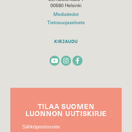
00580 Helsinki
Mediatiedot
Tietosuojaseloste
KIRJAUDU
TILAA
SUOMEN
LUONNON
UUTIS­KIRJE
Sähköpostiosoite