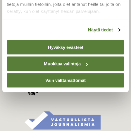
Tilaa digilukuoikeus
tietoja muihin tietoihin, joita olet antanut heille tai joita on
Äänestä parasta juttua
kerätty, kun olet käyttänyt heidän palvelujaan.
Tilaa uutiskirje
Näytä tiedot
SUOMEN LUONNON­
Hyväksy evästeet
SUOJELU­LIITTO
Suomen Luonto -lehden
Muokkaa valintoja
kustantaja on
Suomen
luonnonsuojelu­liitto
.
Vain välttämättömät