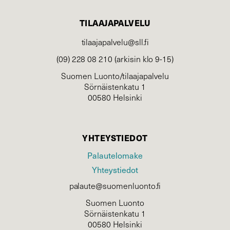
TILAAJAPALVELU
tilaajapalvelu@sll.fi
(09) 228 08 210 (arkisin klo 9-15)
Suomen Luonto/tilaajapalvelu
Sörnäistenkatu 1
00580 Helsinki
YHTEYSTIEDOT
Palautelomake
Yhteystiedot
palaute@suomenluonto.fi
Suomen Luonto
Sörnäistenkatu 1
00580 Helsinki