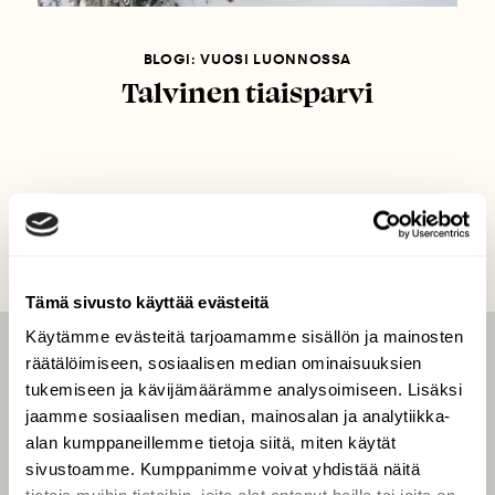
BLOGI: VUOSI LUONNOSSA
Talvinen tiaisparvi
Tämä sivusto käyttää evästeitä
Käytämme evästeitä tarjoamamme sisällön ja mainosten
räätälöimiseen, sosiaalisen median ominaisuuksien
LEHTI
tukemiseen ja kävijämäärämme analysoimiseen. Lisäksi
Uusin lehti
jaamme sosiaalisen median, mainosalan ja analytiikka-
Tilaa Suomen Luonto
alan kumppaneillemme tietoja siitä, miten käytät
sivustoamme. Kumppanimme voivat yhdistää näitä
Tilaa digilukuoikeus