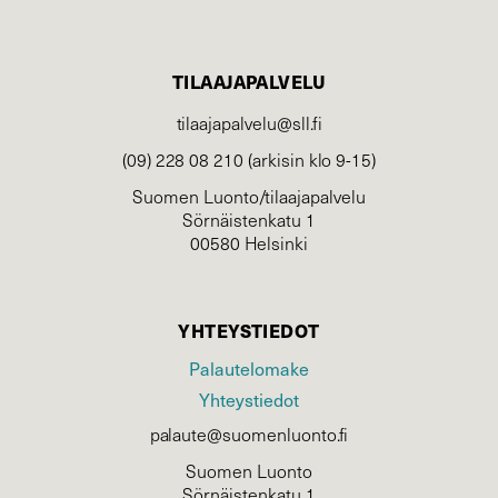
TILAAJAPALVELU
tilaajapalvelu@sll.fi
(09) 228 08 210 (arkisin klo 9-15)
Suomen Luonto/tilaajapalvelu
Sörnäistenkatu 1
00580 Helsinki
YHTEYSTIEDOT
Palautelomake
Yhteystiedot
palaute@suomenluonto.fi
Suomen Luonto
Sörnäistenkatu 1