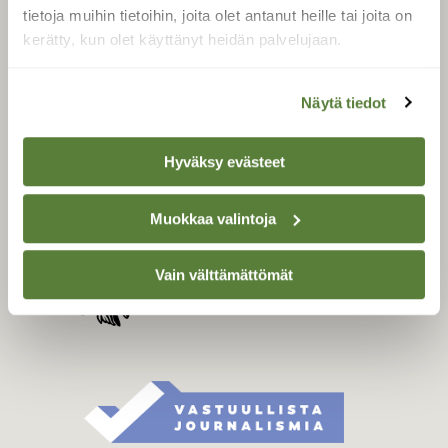
Tilaa digilukuoikeus
tietoja muihin tietoihin, joita olet antanut heille tai joita on
Äänestä parasta juttua
kerätty, kun olet käyttänyt heidän palvelujaan.
Tilaa uutiskirje
Näytä tiedot
SUOMEN LUONNON­
Hyväksy evästeet
SUOJELU­LIITTO
Suomen Luonto -lehden
Muokkaa valintoja
kustantaja on
Suomen
luonnonsuojelu­liitto
.
Vain välttämättömät