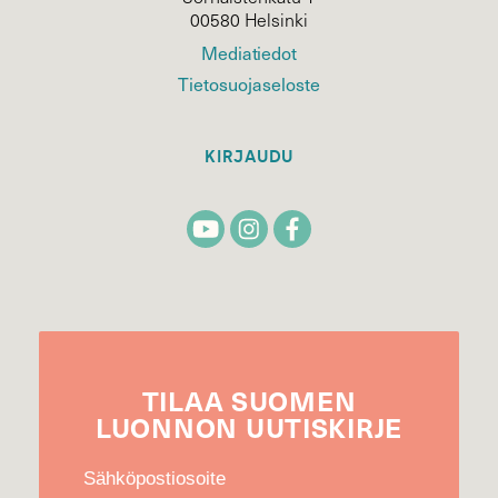
00580 Helsinki
Mediatiedot
Tietosuojaseloste
KIRJAUDU
TILAA
SUOMEN
LUONNON
UUTIS­KIRJE
Sähköpostiosoite