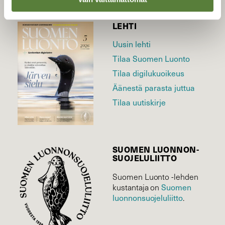
LEHTI
Uusin lehti
Tilaa Suomen Luonto
Tilaa digilukuoikeus
Äänestä parasta juttua
Tilaa uutiskirje
SUOMEN LUONNON­
SUOJELU­LIITTO
Suomen Luonto -lehden
Suomen
kustantaja on
luonnonsuojelu­liitto
.