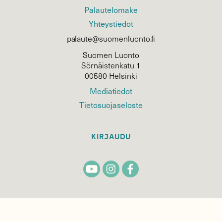
Palautelomake
Yhteystiedot
palaute@suomenluonto.fi
Suomen Luonto
Sörnäistenkatu 1
00580 Helsinki
Mediatiedot
Tietosuojaseloste
KIRJAUDU