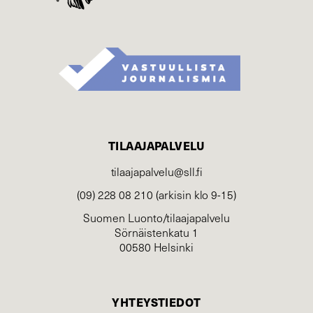
TILAAJAPALVELU
tilaajapalvelu@sll.fi
(09) 228 08 210 (arkisin klo 9-15)
Suomen Luonto/tilaajapalvelu
Sörnäistenkatu 1
00580 Helsinki
YHTEYSTIEDOT