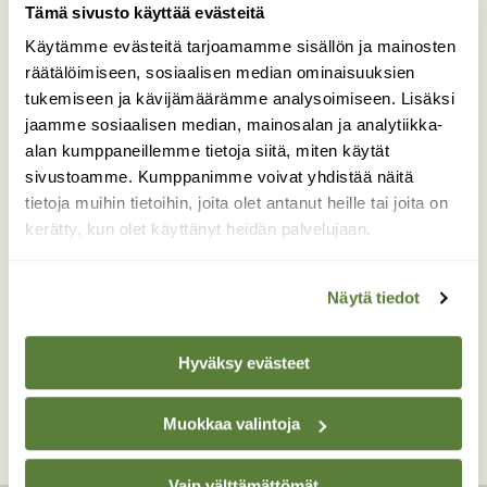
Tämä sivusto käyttää evästeitä
Käytämme evästeitä tarjoamamme sisällön ja mainosten
räätälöimiseen, sosiaalisen median ominaisuuksien
tukemiseen ja kävijämäärämme analysoimiseen. Lisäksi
jaamme sosiaalisen median, mainosalan ja analytiikka-
alan kumppaneillemme tietoja siitä, miten käytät
sivustoamme. Kumppanimme voivat yhdistää näitä
tietoja muihin tietoihin, joita olet antanut heille tai joita on
|
Tilaajille
SIENET
5 vinkkiä, joilla löydät
kerätty, kun olet käyttänyt heidän palvelujaan.
mustatorvisieniä
Näytä tiedot
Hyväksy evästeet
Muokkaa valintoja
Vain välttämättömät