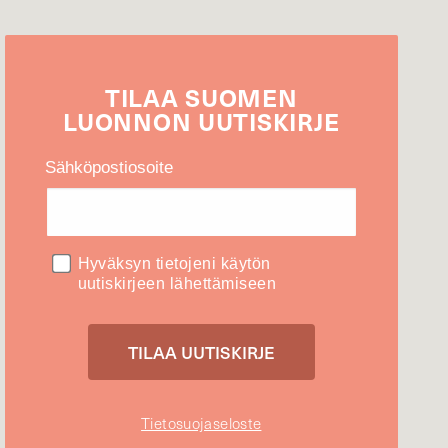
TILAA
SUOMEN
LUONNON
UUTIS­KIRJE
Sähköpostiosoite
Hyväksyn tietojeni käytön
uutiskirjeen lähettämiseen
Tietosuojaseloste