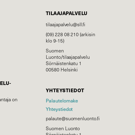
TILAAJAPALVELU
tilaajapalvelu@sll.fi
(09) 228 08 210 (arkisin
klo 9-15)
Suomen
Luonto/tilaajapalvelu
Sörnäistenkatu 1
00580 Helsinki
ELU­
YHTEYSTIEDOT
ntaja on
Palautelomake
Yhteystiedot
palaute@suomenluonto.fi
Suomen Luonto
Sörnäistenkatu 1