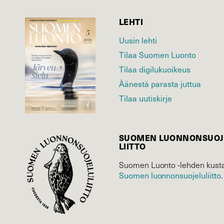
LEHTI
Uusin lehti
Tilaa Suomen Luonto
Tilaa digilukuoikeus
Äänestä parasta juttua
Tilaa uutiskirje
SUOMEN LUONNON­SUOJ
LIITTO
Suomen Luonto -lehden kusta
Suomen luonnonsuojelu­liitto
.