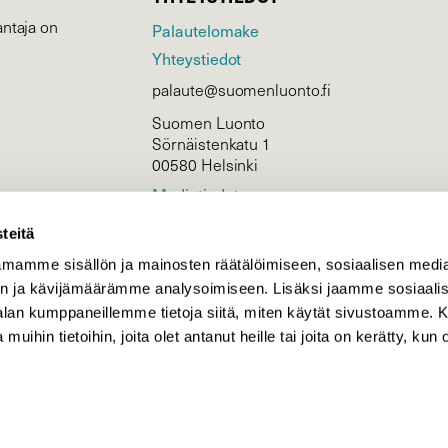
ntaja on
Palautelomake
Yhteystiedot
palaute@suomenluonto.fi
Suomen Luonto
Sörnäistenkatu 1
00580 Helsinki
Mediatiedot
Tietosuojaseloste
teitä
mamme sisällön ja mainosten räätälöimiseen, sosiaalisen medi
n ja kävijämäärämme analysoimiseen. Lisäksi jaamme sosiaali
KIRJAUDU
-alan kumppaneillemme tietoja siitä, miten käytät sivustoamme
 muihin tietoihin, joita olet antanut heille tai joita on kerätty, kun 