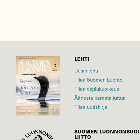
LEHTI
Uusin lehti
Tilaa Suomen Luonto
Tilaa digilukuoikeus
Äänestä parasta juttua
Tilaa uutiskirje
SUOMEN LUONNON­SUOJ
LIITTO