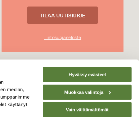
Tietosuojaseloste
Hyväksy evästeet
an
sen median,
Muokkaa valintoja
. Kumppanimme
olet käyttänyt
Vain välttämättömät