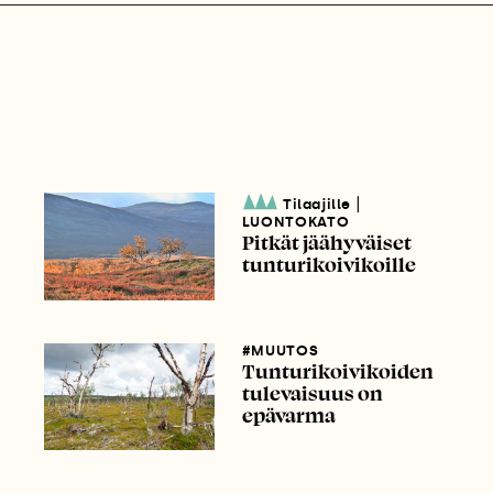
|
Tilaajille
LUONTOKATO
Pitkät jäähyväiset
tunturikoivikoille
#MUUTOS
Tunturikoivikoiden
tulevaisuus on
epävarma