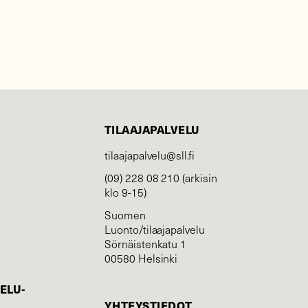
TILAAJAPALVELU
tilaajapalvelu@sll.fi
(09) 228 08 210 (arkisin
klo 9-15)
Suomen
Luonto/tilaajapalvelu
Sörnäistenkatu 1
00580 Helsinki
ELU­
YHTEYSTIEDOT