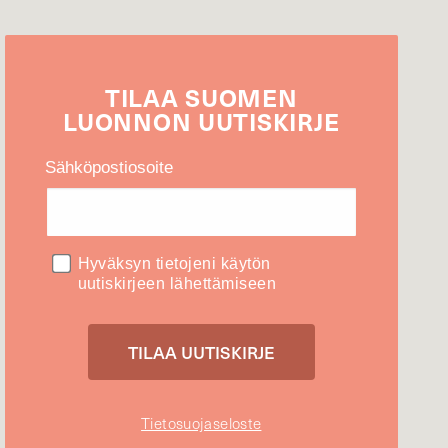
TILAA
SUOMEN
LUONNON
UUTIS­KIRJE
Sähköpostiosoite
Hyväksyn tietojeni käytön
uutiskirjeen lähettämiseen
Tietosuojaseloste