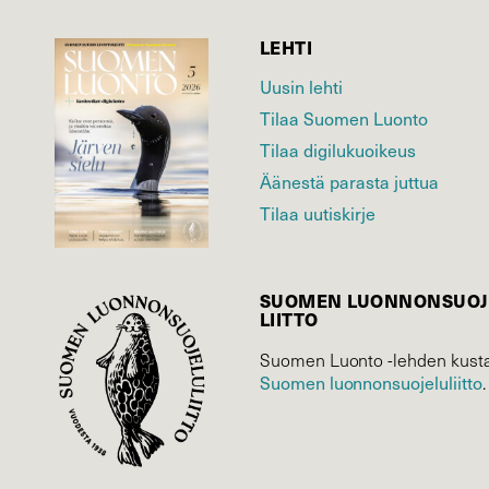
LEHTI
Uusin lehti
Tilaa Suomen Luonto
Tilaa digilukuoikeus
Äänestä parasta juttua
Tilaa uutiskirje
SUOMEN LUONNON­SUOJ
LIITTO
Suomen Luonto -lehden kusta
Suomen luonnonsuojelu­liitto
.