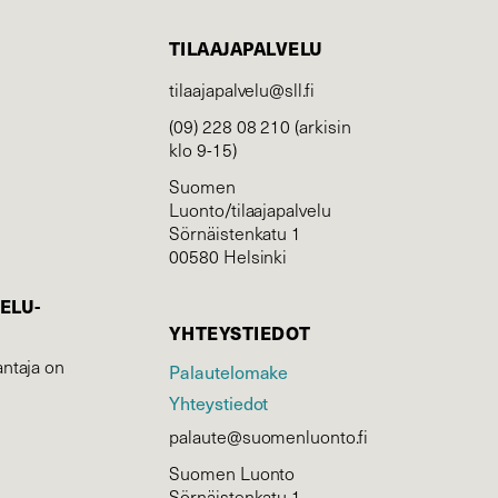
TILAAJAPALVELU
tilaajapalvelu@sll.fi
(09) 228 08 210 (arkisin
klo 9-15)
Suomen
Luonto/tilaajapalvelu
Sörnäistenkatu 1
00580 Helsinki
ELU­
YHTEYSTIEDOT
ntaja on
Palautelomake
Yhteystiedot
palaute@suomenluonto.fi
Suomen Luonto
Sörnäistenkatu 1